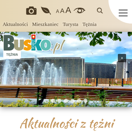
A
A
A
Aktualności
Mieszkaniec
Turysta
Tężnia
TĘŻNIA
Aktualności z tężni