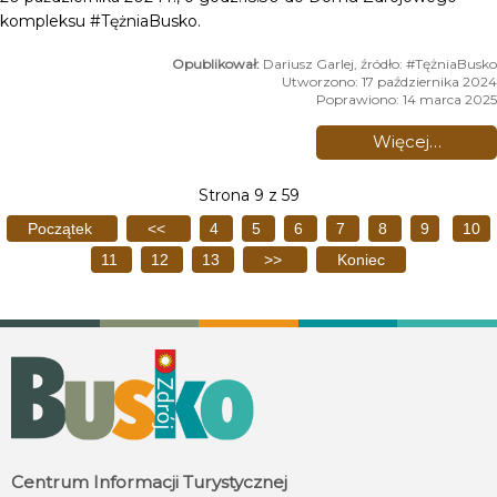
kompleksu #TężniaBusko.
Dariusz Garlej, źródło: #TężniaBusko
Utworzono: 17 października 2024
Poprawiono: 14 marca 2025
Więcej…
Strona 9 z 59
Początek
<<
4
5
6
7
8
9
10
11
12
13
>>
Koniec
Centrum Informacji Turystycznej