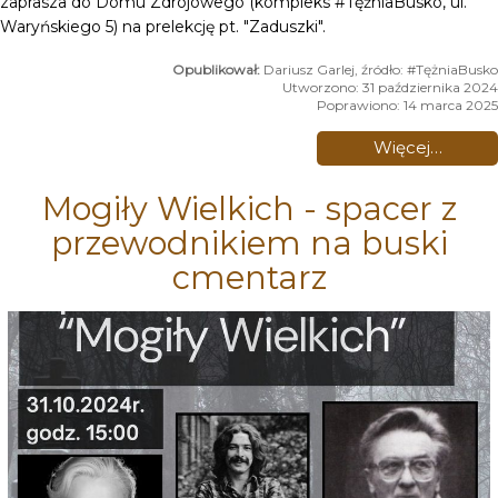
zaprasza do Domu Zdrojowego (kompleks #TężniaBusko, ul.
Waryńskiego 5) na prelekcję pt. "Zaduszki".
Dariusz Garlej, źródło: #TężniaBusko
Utworzono: 31 października 2024
Poprawiono: 14 marca 2025
Więcej…
Mogiły Wielkich - spacer z
przewodnikiem na buski
cmentarz