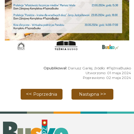
Dariusz Garlej, źródło: #TężniaBusko
Utworzono: 01 maja 2024
Poprawiono: 02 maja 2024
Poprzednia strona: Spotkanie z dr. Romanem Dudą
Następna strona: Ułóż z n
Poprzednia
Następna