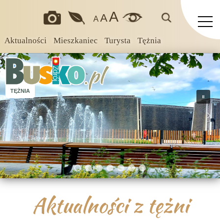
A
A
A
Aktualności
Mieszkaniec
Turysta
Tężnia
TĘŻNIA
Aktualności z tężni