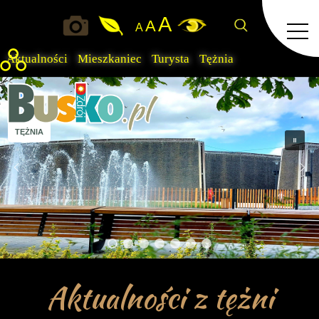
A
A
A
Aktualności
Mieszkaniec
Turysta
Tężnia
TĘŻNIA
Aktualności z tężni