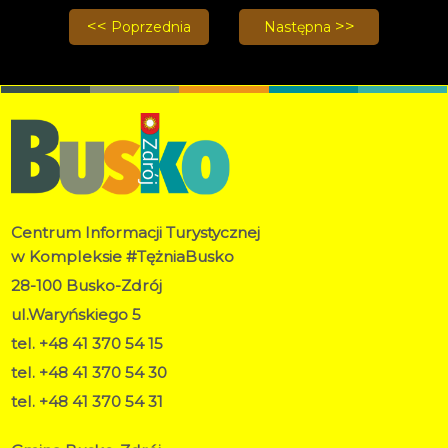
Poprzednia strona: Spektakl "Wesele Starościanki"
Następna strona: Rajd ro
Poprzednia
Następna
Centrum Informacji Turystycznej
w Kompleksie #TężniaBusko
28-100 Busko-Zdrój
ul.Waryńskiego 5
tel. +48 41 370 54 15
tel. +48 41 370 54 30
tel. +48 41 370 54 31