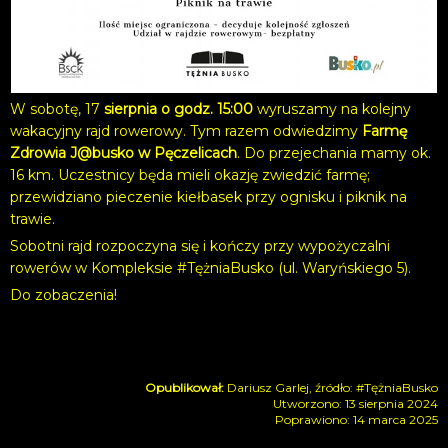
W sobotę, 17
sierpnia o godz. 15:00
wyruszamy na kolejny
wakacyjny rajd rowerowy. Tym razem odwiedzimy
Farmę
Zdrowia J@busko w Pęczelicach
. Do przejechania mamy ok.
16 km. Uczestnicy będa mieli okazję zwiedzić farmę;
przewidziano pieczenie kiełbasek przy ognisku i piknik na
trawie.
Sobotni rajd rozpoczyna się i kończy przy wypożyczalni
rowerów w Kompleksie #TężniaBusko (ul. Waryńskiego 5).
Do zobaczenia!
Dariusz Garlej, źródło: #TężniaBusko
Utworzono: 13 sierpnia 2024
Poprawiono: 14 marca 2025