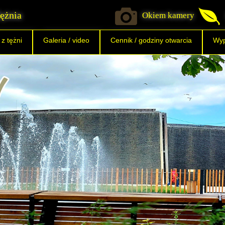
ężnia
Okiem kamery
 z tężni
Galeria / video
Cennik / godziny otwarcia
Wyp