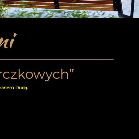
ni
arczkowych”
omanem Dudą.