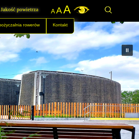
A
A
Jakość powietrza
A
ożyczalnia rowerów
Kontakt