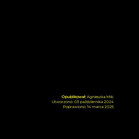
Agnieszka Milc
Utworzono: 03 października 2024
Poprawiono: 14 marca 2025
ewodnikiem
wkowe szaleństwo