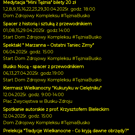
Medytacja "Mini Tężnia" bilety 20 zł
1,2,8,9,15,16,22,23,29,30.04.2025r. godz. 18:00
Dom Zdrojowy Kompleksu #TężniaBusko
Spacer z historią i sztuką z przewodnikiem
01,08,15,29.04.2025r. godz.14:00
Start Dom Zdrojowy Kompleksu #TężniaBusko
Spektakl " Marzanna – Ostatni Taniec Zimy"
06.04.2025r. godz. 15:00
Start Dom Zdrojowy Kompleksu #TężniaBusko
Busko Nocą - spacer z przewodnikiem
06,13,27.04.2025r. godz.19:00
Start Dom Zdrojowy Kompleksu #TężniaBusko
Kiermasz Wielkanocny "Kukuryku w Cielętniku"
12.04.2025r. godz. 9:00-14:00
Plac Zwycięstwa w Busku-Zdroju
Spotkanie autorskie z prof. Krzysztofem Bieleckim
12.04.2025r. godz. 15:00
Dom Zdrojowy Kompleksu #TężniaBusko
Prelekcja "Tradycje Wielkanocne - Co kryją dawne obrzędy?"