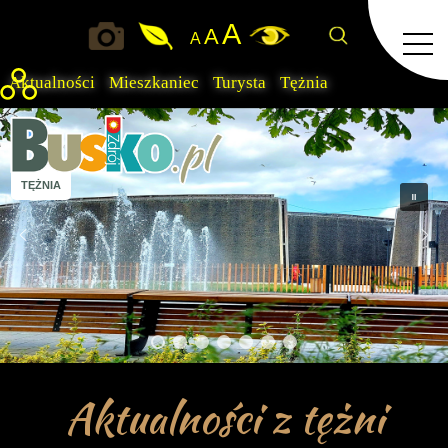
A
A
A
Aktualności
Mieszkaniec
Turysta
Tężnia
TĘŻNIA
Aktualności z tężni