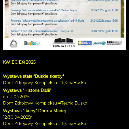
KWIECIEŃ 2025
Wystawa stała "Buskie skarby"
Dom Zdrojowy Kompleksu #TężniaBusko
Wystawa "Historia Biblii"
do 11.04.2025r.
Dom Zdrojowy Kompleksu #Tężnia Busko
Wystawa "Ikony" Dorota Madej
12-30.04.2025r.
Dom Zdrojowy Kompleksu #TężniaBusko