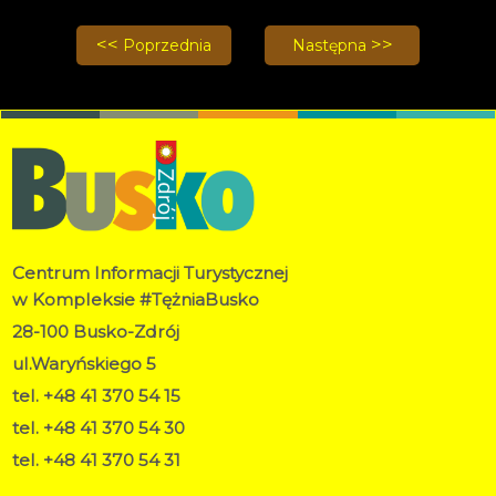
Poprzednia strona: Marzanna - ostatni taniec zimy
Następna strona: Zuza Wi
Poprzednia
Następna
Centrum Informacji Turystycznej
w Kompleksie #TężniaBusko
28-100 Busko-Zdrój
ul.Waryńskiego 5
tel. +48 41 370 54 15
tel. +48 41 370 54 30
tel. +48 41 370 54 31