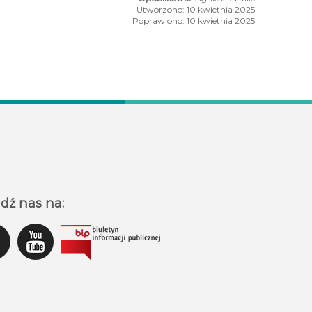
Utworzono: 10 kwietnia 2025
Poprawiono: 10 kwietnia 2025
nego ,,Bitwa Regionów"
 - ostatni taniec zimy
dź nas na: