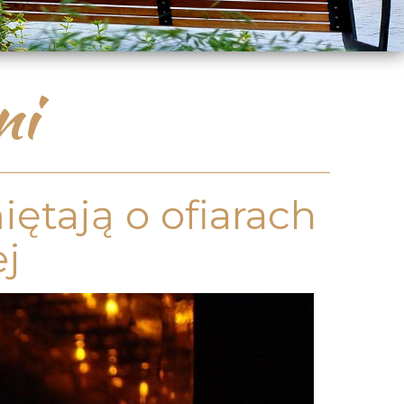
ni
tają o ofiarach
ej