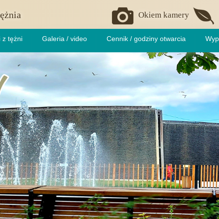
ężnia
Okiem kamery
 z tężni
Galeria / video
Cennik / godziny otwarcia
Wyp