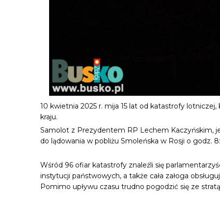
10 kwietnia 2025 r. mija 15 lat od katastrofy lotnicze
kraju.
Samolot z Prezydentem RP Lechem Kaczyńskim, jego m
do lądowania w pobliżu Smoleńska w Rosji o godz. 8:
Wśród 96 ofiar katastrofy znaleźli się parlamentarz
instytucji państwowych, a także cała załoga obsługuj
Pomimo upływu czasu trudno pogodzić się ze stratą j