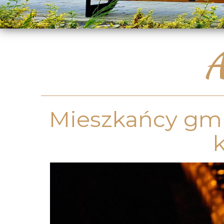
A
Mieszkańcy gmi
k