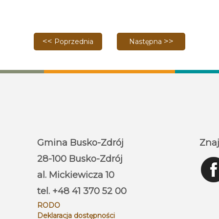
Poprzednia strona: Trwa nabór do konkursu kulinar
Następna strona: Marzanna
Poprzednia
Następna
Gmina Busko-Zdrój
Znaj
28-100 Busko-Zdrój
al. Mickiewicza 10
tel. +48 41 370 52 00
RODO
Deklaracja dostępności