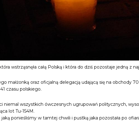
j, która wstrząsnęła całą Polską i która do dziś pozostaje jedną z 
ałżonką oraz oficjalną delegacją udającą się na obchody 70. r
41 czasu polskiego.
yści niemal wszystkich ówczesnych ugrupowań politycznych, wysoc
ąca lot Tu-154M.
aką ponieśliśmy w tamtej chwili i pustką jaka pozostała po ofia