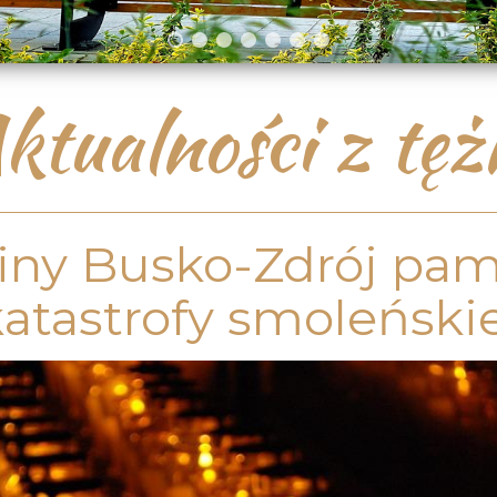
ktualności z tęż
ny Busko-Zdrój pamię
atastrofy smoleński