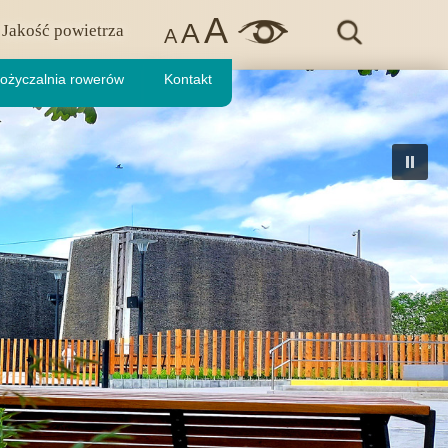
A
A
Jakość powietrza
A
ożyczalnia rowerów
Kontakt