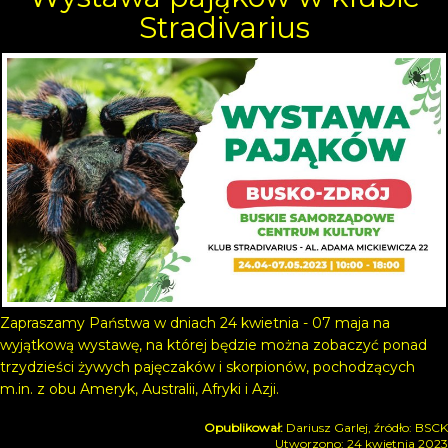
Stradivarius
Zapraszamy Państwa w dniach 24 kwietnia - 07 maja na
wyjątkową wystawę, na której będzie można zobaczyć ponad
trzydzieści żywych pajęczaków i skorpionów, pochodzących
m.in. z obu Ameryk, Australii, Afryki i Azji.
Dariusz Garlej, źródło: BSCK
Utworzono: 24 kwietnia 2023