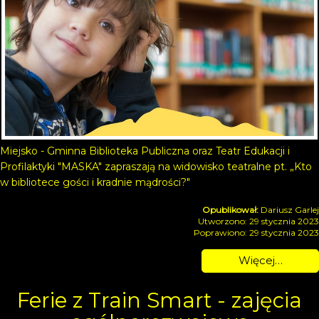
Miejsko - Gminna Biblioteka Publiczna oraz Teatr Edukacji i
Profilaktyki "MASKA" zapraszają na widowisko teatralne pt. „Kto
w bibliotece gości i kradnie mądrości?"
Dariusz Garlej
Utworzono: 29 stycznia 2023
Poprawiono: 29 stycznia 2023
Więcej…
Ferie z Train Smart - zajęcia