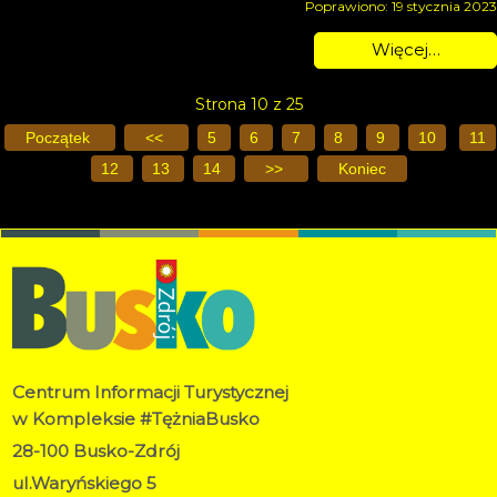
Poprawiono: 19 stycznia 2023
Więcej…
Strona 10 z 25
Początek
<<
5
6
7
8
9
10
11
12
13
14
>>
Koniec
Centrum Informacji Turystycznej
w Kompleksie #TężniaBusko
28-100 Busko-Zdrój
ul.Waryńskiego 5