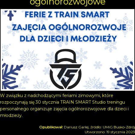
ogólnorozwojowe
W związku z nadchodzącymi feriami zimowymi, które
rozpoczynają się 30 stycznia TRAIN SMART Studio treningu
personalnego organizuje zajęcia ogólnorozwojowe dla dzieci i
młodzieży.
Dariusz Garlej, źródło: UMiG Busko-Zdrój
Utworzono: 19 stycznia 2023