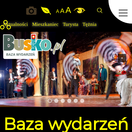
A
A
A
Aktualności
Mieszkaniec
Turysta
Tężnia
BAZA WYDARZEŃ
Baza
wydarzeń