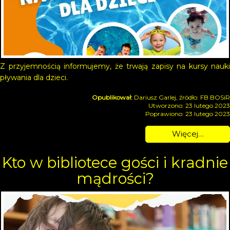
Z przyjemnością informujemy, że trwają zapisy na kursy nauki
pływania dla dzieci.
Dariusz Garlej, źródło: FB BOSiR
Utworzono: 23 lutego 2023
Poprawiono: 23 lutego 2023
Więcej…
Kto w bibliotece gości i kradnie
mądrości?