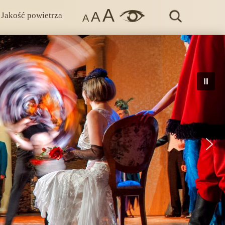
A
A
Jakość powietrza
A