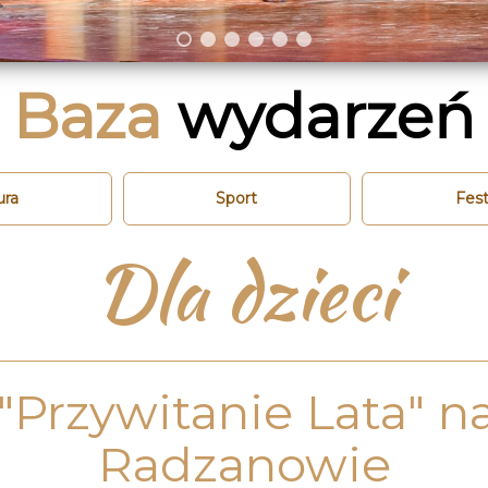
Baza
wydarzeń
ura
Sport
Fest
Dla dzieci
Przywitanie Lata" n
Radzanowie