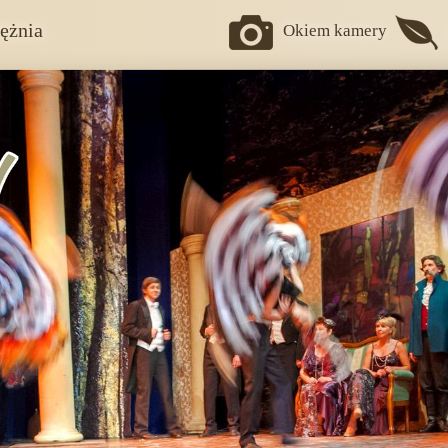
ężnia
Okiem kamery