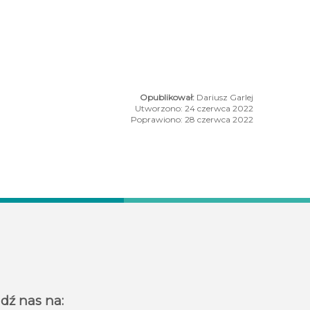
Dariusz Garlej
Utworzono: 24 czerwca 2022
Poprawiono: 28 czerwca 2022
acyjnych
amy do parku linowego!
dź nas na: