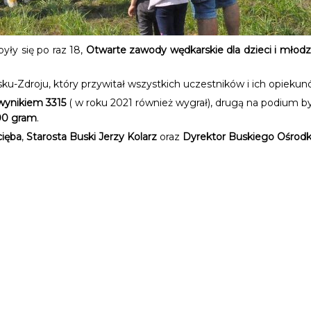
yły się po raz 18,
Otwarte zawody wędkarskie dla dzieci i młodzie
Zdroju, który przywitał wszystkich uczestników i ich opiekunó
wynikiem 3315
( w roku 2021 również wygrał), drugą na podium b
00 gram
.
cięba
,
Starosta Buski Jerzy Kolarz
oraz
Dyrektor Buskiego Ośrodka