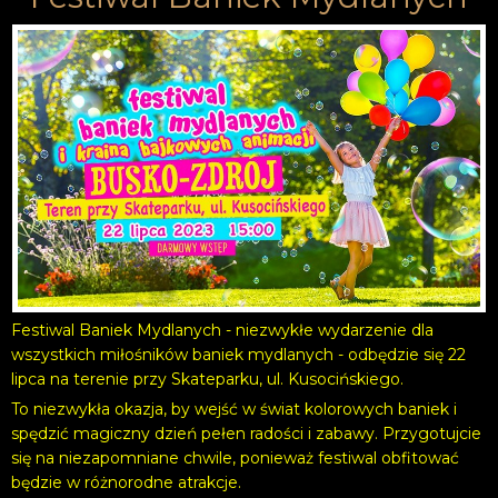
Festiwal Baniek Mydlanych - niezwykłe wydarzenie dla
wszystkich miłośników baniek mydlanych - odbędzie się 22
lipca na terenie przy Skateparku, ul. Kusocińskiego.
To niezwykła okazja, by wejść w świat kolorowych baniek i
spędzić magiczny dzień pełen radości i zabawy. Przygotujcie
się na niezapomniane chwile, ponieważ festiwal obfitować
będzie w różnorodne atrakcje.