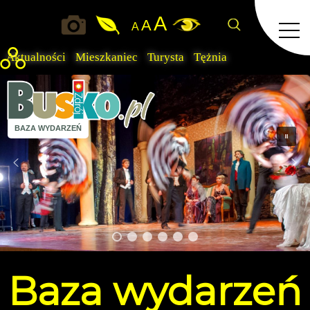
A
A
A
Aktualności
Mieszkaniec
Turysta
Tężnia
BAZA WYDARZEŃ
Baza
wydarzeń