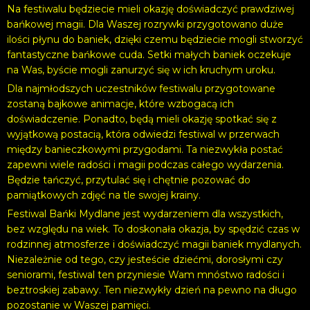
Na festiwalu będziecie mieli okazję doświadczyć prawdziwej
bańkowej magii. Dla Waszej rozrywki przygotowano duże
ilości płynu do baniek, dzięki czemu będziecie mogli stworzyć
fantastyczne bańkowe cuda. Setki małych baniek oczekuje
na Was, byście mogli zanurzyć się w ich kruchym uroku.
Dla najmłodszych uczestników festiwalu przygotowane
zostaną bajkowe animacje, które wzbogacą ich
doświadczenie. Ponadto, będą mieli okazję spotkać się z
wyjątkową postacią, która odwiedzi festiwal w przerwach
między banieczkowymi przygodami. Ta niezwykła postać
zapewni wiele radości i magii podczas całego wydarzenia.
Będzie tańczyć, przytulać się i chętnie pozować do
pamiątkowych zdjęć na tle swojej krainy.
Festiwal Bańki Mydlane jest wydarzeniem dla wszystkich,
bez względu na wiek. To doskonała okazja, by spędzić czas w
rodzinnej atmosferze i doświadczyć magii baniek mydlanych.
Niezależnie od tego, czy jesteście dziećmi, dorosłymi czy
seniorami, festiwal ten przyniesie Wam mnóstwo radości i
beztroskiej zabawy. Ten niezwykły dzień na pewno na długo
pozostanie w Waszej pamięci.