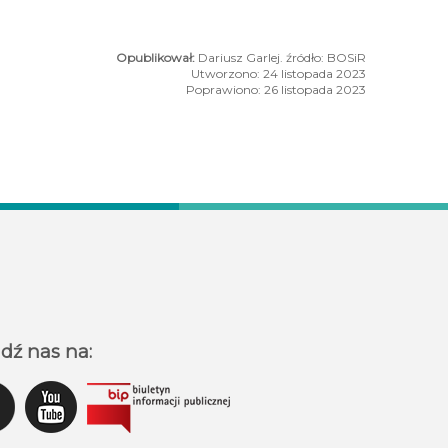
Dariusz Garlej. źródło: BOSiR
Utworzono: 24 listopada 2023
Poprawiono: 26 listopada 2023
Busko & Straszna Dynia - warsztaty dla dzieci
dź nas na: