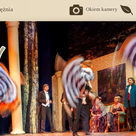
ężnia
Okiem kamery