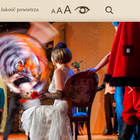
A
A
Jakość powietrza
A