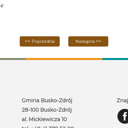
ą!
Poprzednia strona: Mikołajki z BSCK
Następna strona: Dyniowe 
Poprzednia
Następna
Gmina Busko-Zdrój
Znaj
28-100 Busko-Zdrój
al. Mickiewicza 10