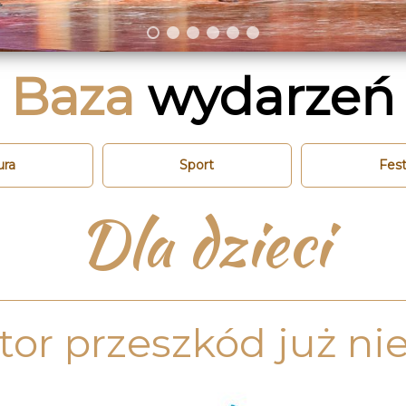
Baza
wydarzeń
ura
Sport
Fest
Dla dzieci
tor przeszkód już n