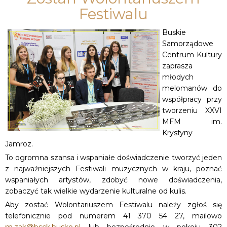
Festiwalu
Buskie
Samorządowe
Centrum Kultury
zaprasza
młodych
melomanów do
współpracy przy
tworzeniu XXVI
MFM im.
Krystyny
Jamroz.
To ogromna szansa i wspaniałe doświadczenie tworzyć jeden
z najważniejszych Festiwali muzycznych w kraju, poznać
wspaniałych artystów, zdobyć nowe doświadczenia,
zobaczyć tak wielkie wydarzenie kulturalne od kulis.
Aby zostać Wolontariuszem Festiwalu należy zgłoś się
telefonicznie pod numerem 41 370 54 27, mailowo
m.zak@bsck.busko.pl
lub bezpośrednio w pokoju 302