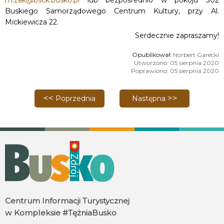
Buskiego Samorządowego Centrum Kultury, przy Al.
Mickiewicza 22.
Serdecznie zapraszamy!
Norbert Garecki
Utworzono: 05 sierpnia 2020
Poprawiono: 05 sierpnia 2020
Poprzednia strona: Program XXVI MFM im. Krystyn
Następna strona: Zapowie
Poprzednia
Następna
Centrum Informacji Turystycznej
w Kompleksie #TężniaBusko