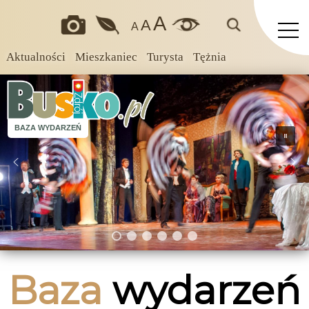
A
A
A
Aktualności
Mieszkaniec
Turysta
Tężnia
BAZA WYDARZEŃ
Baza
wydarzeń