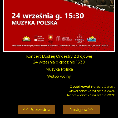
Koncert Buskiej Orkiestry Zdrojowej
24 września o godzinie 15:30
Muzyka Polska
Wstęp wolny
Norbert Garecki
Utworzono: 23 września 2020
Poprawiono: 23 września 2020
Poprzednia strona: II Buska Jesień Organowa - 4 - 1
Następna strona: Czarodz
Poprzednia
Następna