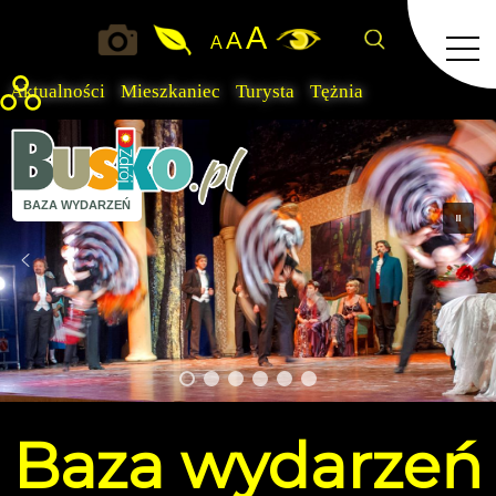
A
A
A
Aktualności
Mieszkaniec
Turysta
Tężnia
BAZA WYDARZEŃ
Baza
wydarzeń