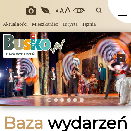
A
A
A
Aktualności
Mieszkaniec
Turysta
Tężnia
BAZA WYDARZEŃ
Baza
wydarzeń