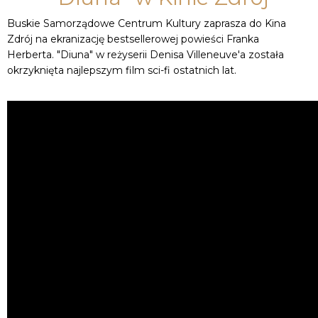
Buskie Samorządowe Centrum Kultury zaprasza do Kina
Zdrój na ekranizację bestsellerowej powieści Franka
Herberta. "Diuna" w reżyserii Denisa Villeneuve'a została
okrzyknięta najlepszym film sci-fi ostatnich lat.