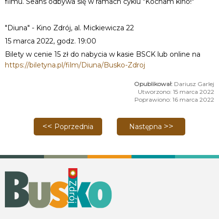
filmu. Seans odbywa się w ramach cyklu "Kocham kino!"
"Diuna" - Kino Zdrój, al. Mickiewicza 22
15 marca 2022, godz. 19:00
Bilety w cenie 15 zł do nabycia w kasie BSCK lub online na
https://biletyna.pl/film/Diuna/Busko-Zdroj
Dariusz Garlej
Utworzono: 15 marca 2022
Poprawiono: 16 marca 2022
Poprzednia strona: "Święto Słońca" - spektakl teatr
Następna strona: 70 roczn
Poprzednia
Następna