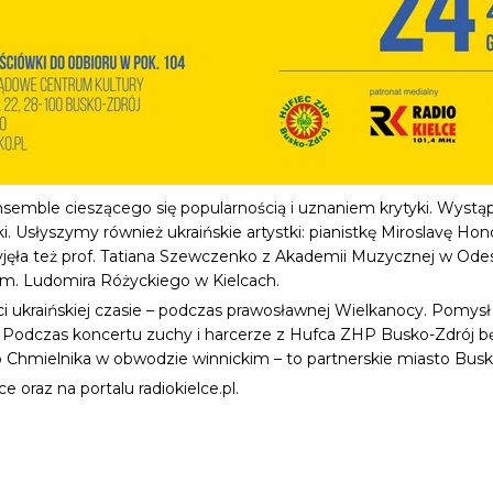
emble cieszącego się popularnością i uznaniem krytyki. Wystąpią
 Usłyszymy również ukraińskie artystki: pianistkę Miroslavę Honc
yjęła też prof. Tatiana Szewczenko z Akademii Muzycznej w Odes
m. Ludomira Różyckiego w Kielcach.
 ukraińskiej czasie – podczas prawosławnej Wielkanocy. Pomysł 
. Podczas koncertu zuchy i harcerze z Hufca ZHP Busko-Zdrój b
 Chmielnika w obwodzie winnickim – to partnerskie miasto Busk
 oraz na portalu radiokielce.pl.