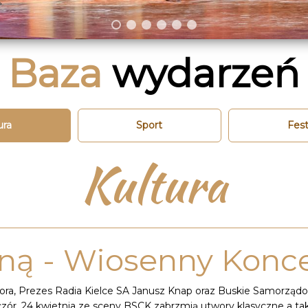
Baza
wydarzeń
ura
Sport
Fest
Kultura
ainą - Wiosenny Konc
ora, Prezes Radia Kielce SA Janusz Knap oraz Buskie Samorząd
ieczór, 24 kwietnia ze sceny BSCK zabrzmią utwory klasyczne a