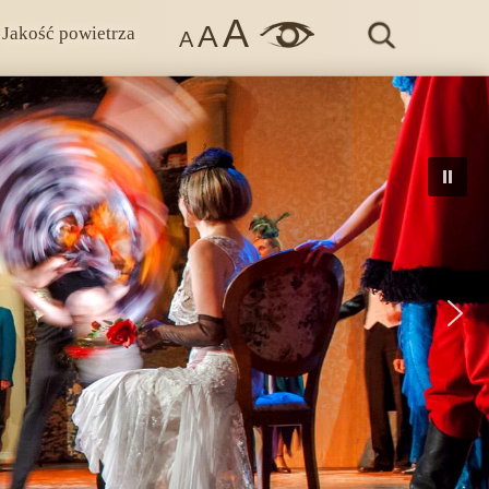
A
A
Jakość powietrza
A