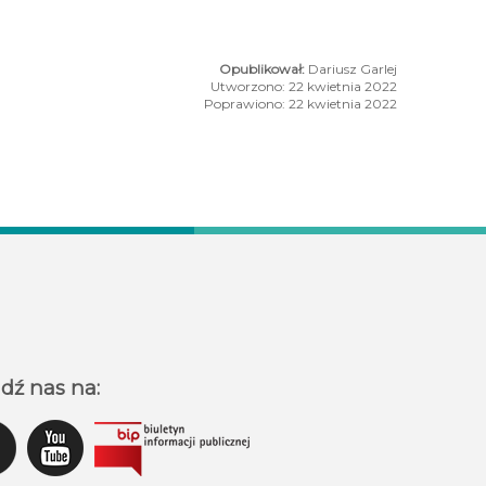
Dariusz Garlej
Utworzono: 22 kwietnia 2022
Poprawiono: 22 kwietnia 2022
j
 weekend! 22 – 24 kwietnia
dź nas na: