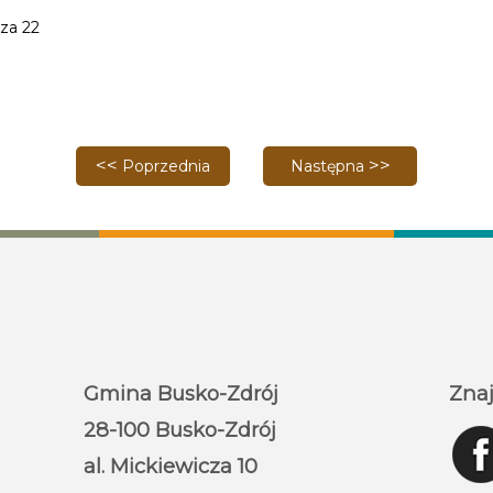
za 22
Poprzednia strona: "Piosenki o miłości" w Kinie Zdró
Następna strona: Busko na
Poprzednia
Następna
Gmina Busko-Zdrój
Znaj
28-100 Busko-Zdrój
al. Mickiewicza 10