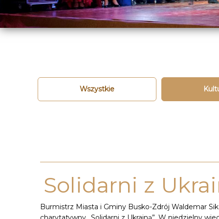
Wszystkie
Kult
Solidarni z Ukr
Burmistrz Miasta i Gminy Busko-Zdrój Waldemar Sik
charytatywny „Solidarni z Ukrainą”. W niedzielny w