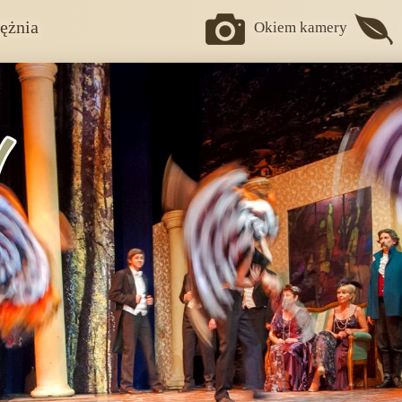
ężnia
Okiem kamery