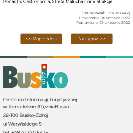
Ponadto: Gastronomia, Strefa Malucha i inne atrakcje.
Dariusz Garlej
Utworzono: 06 czerwca 2022
Poprawiono: 23 września 2022
Poprzednia strona: Tło do autoportretu - wystawa 
Następna strona: Booskie
Poprzednia
Następna
Centrum Informacji Turystycznej
w Kompleksie #TężniaBusko
28-100 Busko-Zdrój
ul.Waryńskiego 5
tel. +48 41 370 54 15