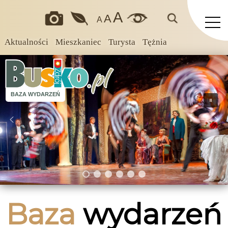
A
A
A
Aktualności
Mieszkaniec
Turysta
Tężnia
BAZA WYDARZEŃ
Baza
wydarzeń