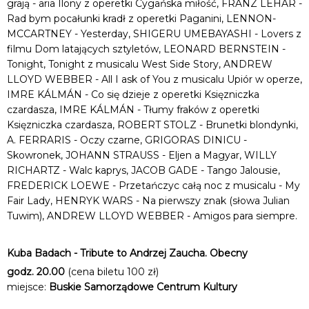
grają - aria Ilony z operetki Cygańska miłość, FRANZ LEHÁR -
Rad bym pocałunki kradł z operetki Paganini, LENNON-
MCCARTNEY - Yesterday, SHIGERU UMEBAYASHI - Lovers z
filmu Dom latających sztyletów, LEONARD BERNSTEIN -
Tonight, Tonight z musicalu West Side Story, ANDREW
LLOYD WEBBER - All I ask of You z musicalu Upiór w operze,
IMRE KÁLMÁN - Co się dzieje z operetki Księzniczka
czardasza, IMRE KÁLMÁN - Tłumy fraków z operetki
Księzniczka czardasza, ROBERT STOLZ - Brunetki blondynki,
A. FERRARIS - Oczy czarne, GRIGORAS DINICU -
Skowronek, JOHANN STRAUSS - Eljen a Magyar, WILLY
RICHARTZ - Walc kaprys, JACOB GADE - Tango Jalousie,
FREDERICK LOEWE - Przetańczyc całą noc z musicalu - My
Fair Lady, HENRYK WARS - Na pierwszy znak (słowa Julian
Tuwim), ANDREW LLOYD WEBBER - Amigos para siempre.
Kuba Badach - Tribute to Andrzej Zaucha. Obecny
godz. 20.00
(cena biletu 100 zł)
miejsce:
Buskie Samorządowe Centrum Kultury