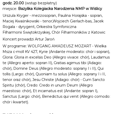
godz. 20.00
(wstęp bezpłatny)
miejsce:
Bazylika Kolegiacka Narodzenia NMP w Wiślicy
Urszula Kryger - mezzosopran, Paulina Horajska - sopran,
Maciej Kwaśnikowski - tenor,Wojciech Gierlach-bas, Jacek
Rogala - dyrygent, Orkiestra Symfoniczna
Filharmonii Świętokrzyskiej, Chór Filharmoników z Katowic
Koncert prowadzi Artur Jaroń
W programie: WOLFGANG AMADEUSZ MOZART - Wielka
Msza c-moll KV 427, Kyrie (Andante moderato: chór i sopran),
Gloria: Gloria in excelsis Deo (Allegro vivace: chór), Laudamus
te (Allegro aperto: sopran II), Gratias agimus tibi (Adagio:
chór), Domine Deus (Allegro moderato: soprany I i II), Qui
tollis (Largo: chór), Quoniam tu solus (Allegro: soprany I i II,
tenor oraz chór), Jesu Christe (Adagio: chór) - Cum Sancto
Spiritu (chór), Credo: Credo in unum Deum (Allegro
maestoso: chór), Et incarnatus est (Andante: sopran I),
Sanctus (Largo: chór), Benedictus qui venit (Allegro comodo:
chór i kwartet).