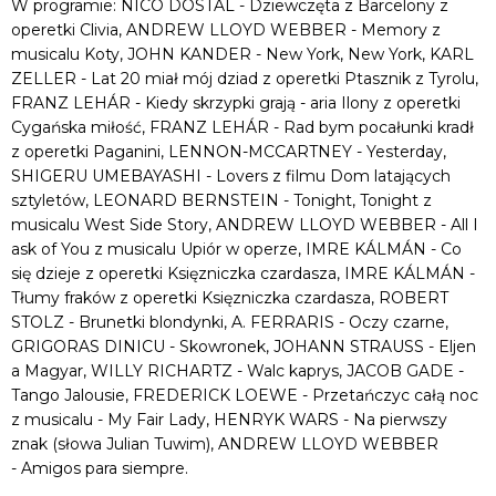
W programie: NICO DOSTAL - Dziewczęta z Barcelony z
operetki Clivia, ANDREW LLOYD WEBBER - Memory z
musicalu Koty, JOHN KANDER - New York, New York, KARL
ZELLER - Lat 20 miał mój dziad z operetki Ptasznik z Tyrolu,
FRANZ LEHÁR - Kiedy skrzypki grają - aria Ilony z operetki
Cygańska miłość, FRANZ LEHÁR - Rad bym pocałunki kradł
z operetki Paganini, LENNON-MCCARTNEY - Yesterday,
SHIGERU UMEBAYASHI - Lovers z filmu Dom latających
sztyletów, LEONARD BERNSTEIN - Tonight, Tonight z
musicalu West Side Story, ANDREW LLOYD WEBBER - All I
ask of You z musicalu Upiór w operze, IMRE KÁLMÁN - Co
się dzieje z operetki Księzniczka czardasza, IMRE KÁLMÁN -
Tłumy fraków z operetki Księzniczka czardasza, ROBERT
STOLZ - Brunetki blondynki, A. FERRARIS - Oczy czarne,
GRIGORAS DINICU - Skowronek, JOHANN STRAUSS - Eljen
a Magyar, WILLY RICHARTZ - Walc kaprys, JACOB GADE -
Tango Jalousie, FREDERICK LOEWE - Przetańczyc całą noc
z musicalu - My Fair Lady, HENRYK WARS - Na pierwszy
znak (słowa Julian Tuwim), ANDREW LLOYD WEBBER
- Amigos para siempre.