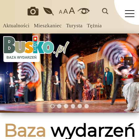
A
A
A
Aktualności
Mieszkaniec
Turysta
Tężnia
BAZA WYDARZEŃ
Baza
wydarzeń