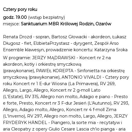
Cztery pory roku
godz. 19.00
(wstęp bezpłatny)
miejsce:
Sanktuarium MBR Królowej Rodzin, Ożarów
Renata Drozd - sopran, Bartosz Głowacki - akordeon, Łukasz
Długosz - flet, ElżbietaPrzystasz - dyrygent, Zespół Arso
Ensemble klawesyn, prowadzenie koncertu: Katarzyna Sroka
W programie: JERZY MĄDRAWSKI - Koncert nr 2 na
akordeon, kotły i orkiestrę smyczkową
(prawykonanie), PAWEŁ KOREPTA - Sinfonietta na orkiestrę
smyczkową (prawykonanie), ANTONIO VIVALDI - Cztery pory
roku Koncert nr 1 E-dur Wiosna (La Primavera), RV 269,
Allegro, Largo, Allegro, Koncert nr 2 g-moll Lato
(L'Estate), RV 315, Allegro non molto, Adagio e piano - Presto
e forte, Presto, Koncert nr 3 F-dur Jesień (L'Autunno), RV 293,
Allegro, Adagio molto, Allegro, Koncert nr 4 f-moll Zima
(L'Inverno), RV 297, Allegro non molto, Largo, Allegro, JERZY
FRYDERYK HÄNDEL - Piangero, la sorte mia - recytatyw i
aria Cleopatry z opery Giulio Cesare Lascia ch'io pianga - aria