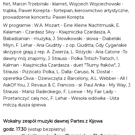
flet, Marcin Trzebiński - klarnet, Wojciech Wojciechowski -
trąbka, Paweł Korepta - fortepian, kierownictwo artystyczne,
prowadzenie koncertu: Paweł Korepta
W programie : W.A. Mozart - Eine Kleine Nachtmusik, E.
Kalaman - Czardasz Silvy - Księżniczka Czardasza, A.
Babadżanian - muzyka, J. Słowikowski - słowa - Diabelski
Młyn, F. Lehar - Aria Giuditty - z op. Giuditta, Gdy Cygańskie
skrzypce grają z rep. A. Zwierza, L. Różycki - Aria Catone -To
dawny mój znajomy, J. Strauss - Polka Tritsch-Tratsch, I.
Kalman - Księżniczka Czardasza - duet "Tłumy fraków", J.
Strauss - Pizzicato Polka, L. Dalla- Caruso, N. Dostal -
operetka Clivia - Dziewczęta z Barcelony, A.L. Webber - All I
AskOf You, J. Revaux & C. Francois - sł. Paul Anka - My Way, J.
Strauss - Marsz Radeckiego, F. Loewe - My Fair Lady -
Przetańczyć całą noc, F. Lehar - Wesoła wdówka - Usta
milczą dusza śpiewa.
Wokalny zespół muzyki dawnej Partes z Kijowa
godz. 17.30
(wstęp bezpłatny)