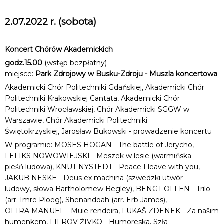
2.07.2022 r. (sobota)
Koncert Chórów Akademickich
godz.15.00
(wstęp bezpłatny)
miejsce:
Park Zdrojowy w Busku-Zdroju - Muszla koncertowa
Akademicki Chór Politechniki Gdańskiej, Akademicki Chór
Politechniki Krakowskiej Cantata, Akademicki Chór
Politechniki Wrocławskiej, Chór Akademicki SGGW w
Warszawie, Chór Akademicki Politechniki
Świętokrzyskiej, Jarosław Bukowski - prowadzenie koncertu
W programie: MOSES HOGAN - The battle of Jerycho,
FELIKS NOWOWIEJSKI - Meszek w lesie (warmińska
pieśń ludowa), KNUT NYSTEDT - Peace I leave with you,
JAKUB NESKE - Deus ex machina (szwedzki utwór
ludowy, słowa Bartholomew Begley), BENGT OLLEN - Trilo
(arr. Imre Ploeg), Shenandoah (arr. Erb James),
OLTRA MANUEL - Muie rendeira, LUKAŠ ZDENEK - Za našim
humenkem, FIFROV ŻIVKO - Humoreska, Szła