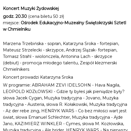
Koncert Muzyki Żydowskiej
godz. 20.30
(cena biletu 50 zł)
miejsce:
Ośrodek Edukacyjno-Muzealny Świętokrzyski Sztetl
w Chmielniku
Marzena Trzebińska - sopran, Katarzyna Sroka - fortepian,
Mateusz Strzelecki - skrzypce, Andrzej Ślązak- fortepian,
Tomasz Strahl - wiolonczela, Antonina Lach - skrzypce
(debiut) - promocja młodego talentu, Zespół klezmerski
Chmielnikers
Koncert prowadzi Katarzyna Sroka
W programie: ABRAHAM ZEVI IDELSOHN - Hava Nagila,
LEOPOLD KOZŁOWSKI - Gdzie ty byłeś jak pieniądze były?
słowa Jacek Cygan, Muzyka tradycyjna - Jovano, Muzyka
tradycyjna - Austeria, słowa R. Kołakowski, Muzyka tradycyjna
- Az der rebe zing, HENRYK WARS - Co bez miłości wart jest
świat, słowa Emanuel Schlechter, Muzyka tradycyjna - Ajde
Jano, KAZIMIERZ WINKLER - Cymes, słowa M. Kozłowska,
Muzyka tradycyjna - Ale brider, HENRYK WARS - Na pierwszy