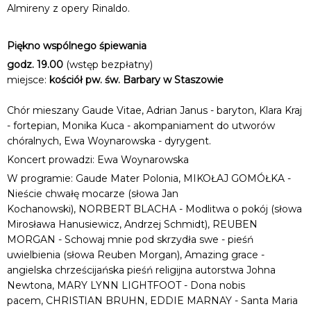
Almireny z opery Rinaldo.
Piękno wspólnego śpiewania
godz. 19.00
(wstęp bezpłatny)
miejsce:
kościół pw. św. Barbary w Staszowie
Chór mieszany Gaude Vitae, Adrian Janus - baryton, Klara Kraj
- fortepian, Monika Kuca - akompaniament do utworów
chóralnych, Ewa Woynarowska - dyrygent.
Koncert prowadzi: Ewa Woynarowska
W programie: Gaude Mater Polonia, MIKOŁAJ GOMÓŁKA -
Nieście chwałę mocarze (słowa Jan
Kochanowski), NORBERT BLACHA - Modlitwa o pokój (słowa
Mirosława Hanusiewicz, Andrzej Schmidt), REUBEN
MORGAN - Schowaj mnie pod skrzydła swe - pieśń
uwielbienia (słowa Reuben Morgan), Amazing grace -
angielska chrześcijańska pieśń religijna autorstwa Johna
Newtona, MARY LYNN LIGHTFOOT - Dona nobis
pacem, CHRISTIAN BRUHN, EDDIE MARNAY - Santa Maria