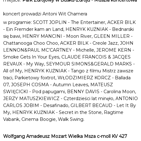
koncert prowadzi Antoni Wit Chamera
w programie: SCOTT JOPLIN - The Entertainer, ACKER BILK
- Ein Fremder kam an Land, HENRYK KUŹNIAK - Bednarski
się bawi, HENRY MANCINI - Moon River, GLEEN MILLER -
Chattanooga Choo Choo, ACKER BILK - Creole Jazz, JOHN
LENNON&PAUL MC’CARTNEY - Michelle, JEROME KERN -
Smoke Gets In Your Eyes, CLAUDE FRANCOIS & JACQES
REVAUX - My Way, SEYMOUR SIMONS&GERALD MARKS -
All of My, HENRYK KUŹNIAK - Tango z filmu Mistrz zawsze
traci, Parkietowy foxtrot, WŁODZIMIERZ KORCZ - Ballada
07, JOSEPH COSMA - Autumn Leaves, MATEUSZ
ŚWIĘCICKI - Pod papugami, BENNY DAVIS - Carolina Moon,
JERZY MATUSZKIEWICZ - Czterdzieści lat minęło, ANTONIO
CARLOS JOBIM - Desafinado, GILBERT BECAUD - Let It By
My, HENRYK KUŹNIAK - Secret in the Stone, Ragtime
Vabank, Cinema Boogie, Walk Swing.
Wolfgang Amadeusz Mozart Wielka Msza c-moll KV 427