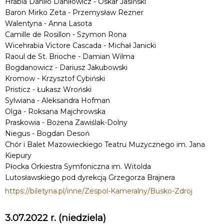
Hrabia Daniło Daniłowicz - Oskar Jasiński
Baron Mirko Zeta - Przemysław Rezner
Walentyna - Anna Lasota
Camille de Rosillon - Szymon Rona
Wicehrabia Victore Cascada - Michał Janicki
Raoul de St. Brioche - Damian Wilma
Bogdanowicz - Dariusz Jakubowski
Kromow - Krzysztof Cybiński
Pristicz - Łukasz Wroński
Sylwiana - Aleksandra Hofman
Olga - Roksana Majchrowska
Praskowia - Bożena Zawiślak-Dolny
Niegus - Bogdan Desoń
Chór i Balet Mazowieckiego Teatru Muzycznego im. Jana
Kiepury
Płocka Orkiestra Symfoniczna im. Witolda
Lutosławskiego pod dyrekcją Grzegorza Brajnera
https://biletyna.pl/inne/Zespol-Kameralny/Busko-Zdroj
3.07.2022 r. (niedziela)