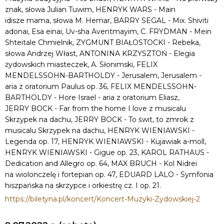
znak, słowa Julian Tuwim, HENRYK WARS - Main
idisze mama, słowa M. Hemar, BARRY SEGAL - Mix. Shiviti
adonai, Esa einai, Uv-sha Aventmayim, C. FRYDMAN - Mein
Shteitale Chmielnik, ZYGMUNT BIAŁOSTOCKI - Rebeka,
słowa Andrzej Włast, ANTONINA KRZYSZTOŃ - Elegia
żydowskich miasteczek, A. Słonimski, FELIX
MENDELSSOHN-BARTHOLDY - Jerusalem, Jerusalem -
aria z oratorium Paulus op. 36, FELIX MENDELSSOHN-
BARTHOLDY - Hore Israel - aria z oratorium Eliasz,
JERRY BOCK - Far from the home I love z musicalu
Skrzypek na dachu, JERRY BOCK - To świt, to zmrok z
musicalu Skrzypek na dachu, HENRYK WIENIAWSKI -
Legenda op. 17, HENRYK WIENIAWSKI - Kujawiak a-moll,
HENRYK WIENIAWSKI - Gigue op. 23, KAROL RATHAUS -
Dedication and Allegro op. 64, MAX BRUCH - Kol Nidrei
na wiolonczelę i fortepian op. 47, EDUARD LALO - Symfonia
hiszpańska na skrzypce i orkiestrę cz. I op. 21.
https://biletyna.pl/koncert/Koncert-Muzyki-Zydowskiej-2