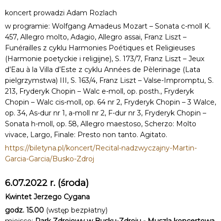
koncert prowadzi Adam Rozlach
w programie: Wolfgang Amadeus Mozart – Sonata c-moll K.
457, Allegro molto, Adagio, Allegro assai, Franz Liszt –
Funérailles z cyklu Harmonies Poétiques et Religieuses
(Harmonie poetyckie i religijne), S. 173/7, Franz Liszt – Jeux
d’Eau à la Villa d’Este z cyklu Années de Pèlerinage (Lata
pielgrzymstwa) III, S. 163/4, Franz Liszt – Valse-Impromptu, S.
213, Fryderyk Chopin – Walc e-moll, op. posth., Fryderyk
Chopin – Walc cis-moll, op. 64 nr 2, Fryderyk Chopin – 3 Walce,
op. 34, As-dur nr 1, a-moll nr 2, F-dur nr 3, Fryderyk Chopin –
Sonata h-moll, op. 58, Allegro maestoso, Scherzo: Molto
vivace, Largo, Finale: Presto non tanto. Agitato.
https://biletyna.pl/koncert/Recital-nadzwyczajny-Martin-
Garcia-Garcia/Busko-Zdroj
6.07.2022 r. (środa)
Kwintet Jerzego Cygana
godz. 15.00
(wstęp bezpłatny)
miejsce:
Park Zdrojowy w Busku-Zdroju - Muszla koncertowa