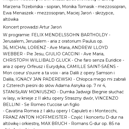
Marzena Trzebińska - sopran, Monika Tomasik - mezzosopran,
Ewa Menaszek - mezzosopran, Maciej Jaroń - skrzypce,
altówka
Koncert prowadzi Artur Jaroń
W programie: FELIX MENDELSSOHN BARTHOLDY -
Jerusalem, Jerusalem - aria z oratorium Paulus op.
36, MICHAŁ LORENZ - Ave Maria, ANDREW LLOYD
WEBBER - Pie Jesu, GIULIO CACCINI - Ave Maria,
CHRISTOPH WILLIBALD GLUCK - Che faro senza Euridice -
aria z opery Orfeusz i Eurydyka, CAMILLE SAINT-SAËNS -
Mon coeur s'ouvre a ta voix - aria Dalili z opery Samson i
Dalila, IGNACY JAN PADEREWSKI - Chłopca mego mi zabrali
z Czterech pieśni do słów Adama Asnyka op. 7 nr 4,
STANISŁAW MONIUSZKO - Dumka Jadwigi Biegnie słuchać
w lasy, w knieje z II aktu opery Straszny dwór, VINCENZO
BELLINI - Se Romeo t'uccise un figlio
- Cavatina Romea z I aktu opery I Capuleti e i Montecchi,
FRANZ ANTON HOFFMEISTER - Część I koncertu D-dur na
altówkę i orkiestrę, MAX BRUCH - Romans G-dur op. 85 na