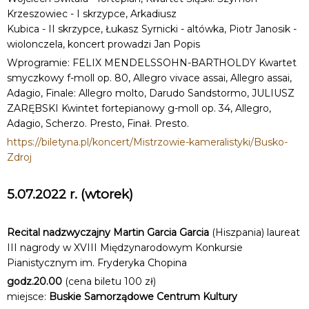
Krzeszowiec - I skrzypce, Arkadiusz
Kubica - II skrzypce, Łukasz Syrnicki - altówka, Piotr Janosik -
wiolonczela, koncert prowadzi Jan Popis
Wprogramie: FELIX MENDELSSOHN-BARTHOLDY Kwartet
smyczkowy f-moll op. 80, Allegro vivace assai, Allegro assai,
Adagio, Finale: Allegro molto, Darudo Sandstormo, JULIUSZ
ZARĘBSKI Kwintet fortepianowy g-moll op. 34, Allegro,
Adagio, Scherzo. Presto, Finał. Presto.
https://biletyna.pl/koncert/Mistrzowie-kameralistyki/Busko-
Zdroj
5.07.2022 r. (wtorek)
Recital nadzwyczajny Martin Garcia Garcia
(Hiszpania) laureat
III nagrody w XVIII Międzynarodowym Konkursie
Pianistycznym im. Fryderyka Chopina
godz.20.00
(cena biletu 100 zł)
miejsce:
Buskie Samorządowe Centrum Kultury