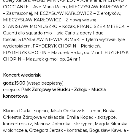
opery Xerxes, WŁADIMIR VAVILOV – Ave Maria, RICHARD
COCCIANTE – Ave Maria Païen, MIECZYSŁAW KARŁOWICZ
– Zasmuconej, MIECZYSŁAW KARŁOWICZ – Z erotyków,
MIECZYSŁAW KARŁOWICZ – Z nową wiosną,
STANISŁAW MONIUSZKO – Kozak, FRANCISZEK MIRECKI –
Quanti allo squardo mio – aria Carlo z opery I due
foscari, STANISŁAW NIEWIADOMSKI – Tylem wytrwał, tyle
wycierpiałem, FRYDERYK CHOPIN – Pierścień,
FRYDERYK CHOPIN – Mazurek B-dur, op. 7 nr 1, FRYDERYK
CHOPIN – Mazurek g-moll op. 24 nr 1
Koncert wiedeński
godz.15.00
(wstęp bezpłatny)
miejsce:
Park Zdrojowy w Busku - Zdroju - Muszla
koncertowa
Klaudia Duda - sopran, Jakub Oczkowski - tenor, Buska
Orkiestra Zdrojowa w składzie: Emilia Kopeć - skrzypce,
koncertmistrz, Mariusz Połomka - skrzypce, Magda Sikorska -
wiolonczela, Grzegorz Jerzak - kontrabas, Bogusław Kawula -