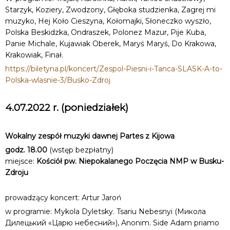
Starzyk, Koziery, Zwodzony, Głęboka studzienka, Zagrej mi
muzyko, Hej Koło Cieszyna, Kołomajki, Słoneczko wyszło,
Polska Beskidzka, Ondraszek, Polonez Mazur, Pije Kuba,
Panie Michale, Kujawiak Oberek, Maryś Maryś, Do Krakowa,
Krakowiak, Finał.
https://biletyna.pl/koncert/Zespol-Piesni-i-Tanca-SLASK-A-to-
Polska-wlasnie-3/Busko-Zdroj
4.07.2022 r. (poniedziałek)
Wokalny zespół muzyki dawnej Partes z Kijowa
godz. 18.00
(wstęp bezpłatny)
miejsce:
Kościół pw. Niepokalanego Poczęcia NMP w Busku-
Zdroju
prowadzący koncert: Artur Jaroń
w programie: Mykola Dyletsky. Tsariu Nebesnyi (Микола
Дилецький «Царю небесний»), Anonim. Side Adam priamo