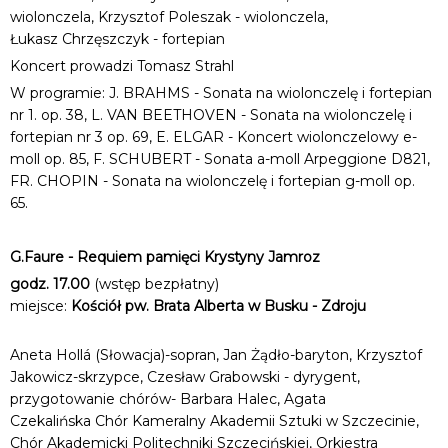
wiolonczela, Krzysztof Poleszak - wiolonczela,
Łukasz Chrzęszczyk - fortepian
Koncert prowadzi Tomasz Strahl
W programie: J. BRAHMS - Sonata na wiolonczelę i fortepian
nr 1. op. 38, L. VAN BEETHOVEN - Sonata na wiolonczelę i
fortepian nr 3 op. 69, E. ELGAR - Koncert wiolonczelowy e-
moll op. 85, F. SCHUBERT - Sonata a-moll Arpeggione D821,
FR. CHOPIN - Sonata na wiolonczelę i fortepian g-moll op.
65.
G.Faure - Requiem pamięci Krystyny Jamroz
godz. 17.00
(wstęp bezpłatny)
miejsce:
Kościół pw. Brata Alberta w Busku - Zdroju
Aneta Hollá (Słowacja)-sopran, Jan Żądło-baryton, Krzysztof
Jakowicz-skrzypce, Czesław Grabowski - dyrygent,
przygotowanie chórów- Barbara Halec, Agata
Czekalińska Chór Kameralny Akademii Sztuki w Szczecinie,
Chór Akademicki Politechniki Szczecińskiej, Orkiestra