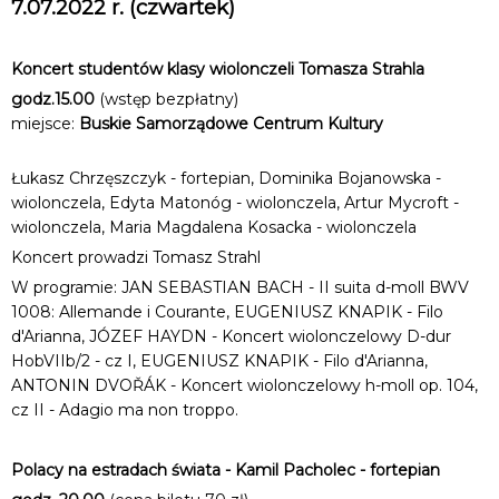
7.07.2022 r. (czwartek)
Koncert studentów klasy wiolonczeli Tomasza Strahla
godz.15.00
(wstęp bezpłatny)
miejsce:
Buskie Samorządowe Centrum Kultury
Łukasz Chrzęszczyk - fortepian, Dominika Bojanowska -
wiolonczela, Edyta Matonóg - wiolonczela, Artur Mycroft -
wiolonczela, Maria Magdalena Kosacka - wiolonczela
Koncert prowadzi Tomasz Strahl
W programie: JAN SEBASTIAN BACH - II suita d-moll BWV
1008: Allemande i Courante, EUGENIUSZ KNAPIK - Filo
d'Arianna, JÓZEF HAYDN - Koncert wiolonczelowy D-dur
HobVIIb/2 - cz I, EUGENIUSZ KNAPIK - Filo d'Arianna,
ANTONIN DVOŘÁK - Koncert wiolonczelowy h-moll op. 104,
cz II - Adagio ma non troppo.
Polacy na estradach świata - Kamil Pacholec - fortepian