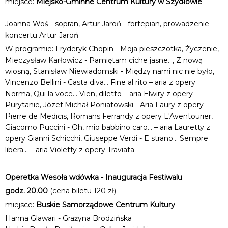
miejsce:
Miejsko-Gminne Centrum Kultury w Szydłowie
Joanna Woś - sopran, Artur Jaroń - fortepian, prowadzenie
koncertu Artur Jaroń
W programie: Fryderyk Chopin - Moja pieszczotka, Życzenie,
Mieczysław Karłowicz - Pamiętam ciche jasne..., Z nową
wiosną, Stanisław Niewiadomski - Między nami nic nie było,
Vincenzo Bellini - Casta diva... Fine al rito – aria z opery
Norma, Qui la voce… Vien, diletto – aria Elwiry z opery
Purytanie, Józef Michał Poniatowski - Aria Laury z opery
Pierre de Medicis, Romans Ferrandy z opery L'Aventourier,
Giacomo Puccini - Oh, mio babbino caro... – aria Lauretty z
opery Gianni Schicchi, Giuseppe Verdi - E strano... Sempre
libera... – aria Violetty z opery Traviata
Operetka Wesoła wdówka - Inauguracja Festiwalu
godz. 20.00
(cena biletu 120 zł)
miejsce:
Buskie Samorządowe Centrum Kultury
Hanna Glawari - Grażyna Brodzińska