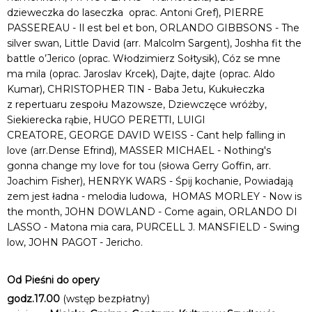
dzieweczka do laseczka oprac. Antoni Gref), PIERRE
PASSEREAU - Il est bel et bon, ORLANDO GIBBSONS - The
silver swan, Little David (arr. Malcolm Sargent), Joshha fit the
battle o’Jerico (oprac. Włodzimierz Sołtysik), Cóz se mne
ma mila (oprac. Jaroslav Krcek), Dajte, dajte (oprac. Aldo
Kumar), CHRISTOPHER TIN - Baba Jetu, Kukułeczka
z repertuaru zespołu Mazowsze, Dziewczęce wróżby,
Siekierecka rąbie, HUGO PERETTI, LUIGI
CREATORE, GEORGE DAVID WEISS - Cant help falling in
love (arr.Dense Efrind), MASSER MICHAEL - Nothing's
gonna change my love for tou (słowa Gerry Goffin, arr.
Joachim Fisher), HENRYK WARS - Śpij kochanie, Powiadają
zem jest ładna - melodia ludowa, HOMAS MORLEY - Now is
the month, JOHN DOWLAND - Come again, ORLANDO DI
LASSO - Matona mia cara, PURCELL J. MANSFIELD - Swing
low, JOHN PAGOT - Jericho.
Od Pieśni do opery
godz.17.00
(wstęp bezpłatny)