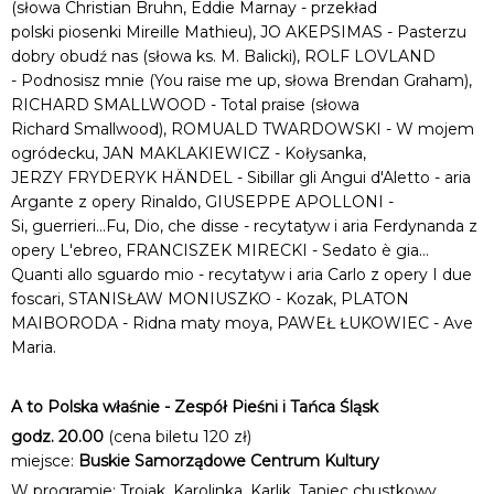
(słowa Christian Bruhn, Eddie Marnay - przekład
polski piosenki Mireille Mathieu), JO AKEPSIMAS - Pasterzu
dobry obudź nas (słowa ks. M. Balicki), ROLF LOVLAND
- Podnosisz mnie (You raise me up, słowa Brendan Graham),
RICHARD SMALLWOOD - Total praise (słowa
Richard Smallwood), ROMUALD TWARDOWSKI - W mojem
ogródecku, JAN MAKLAKIEWICZ - Kołysanka,
JERZY FRYDERYK HÄNDEL - Sibillar gli Angui d'Aletto - aria
Argante z opery Rinaldo, GIUSEPPE APOLLONI -
Si, guerrieri...Fu, Dio, che disse - recytatyw i aria Ferdynanda z
opery L'ebreo, FRANCISZEK MIRECKI - Sedato è gia...
Quanti allo sguardo mio - recytatyw i aria Carlo z opery I due
foscari, STANISŁAW MONIUSZKO - Kozak, PLATON
MAIBORODA - Ridna maty moya, PAWEŁ ŁUKOWIEC - Ave
Maria.
A to Polska właśnie - Zespół Pieśni i Tańca Śląsk
godz. 20.00
(cena biletu 120 zł)
miejsce:
Buskie Samorządowe Centrum Kultury
W programie: Trojak, Karolinka, Karlik, Taniec chustkowy,