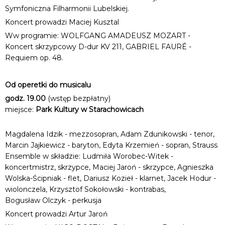
Symfoniczna Filharmonii Lubelskiej.
Koncert prowadzi Maciej Kusztal
Ww programie: WOLFGANG AMADEUSZ MOZART -
Koncert skrzypcowy D-dur KV 211, GABRIEL FAURÉ -
Requiem op. 48.
Od operetki do musicalu
godz. 19.00
(wstęp bezpłatny)
miejsce:
Park Kultury w Starachowicach
Magdalena Idzik - mezzosopran, Adam Zdunikowski - tenor,
Marcin Jajkiewicz - baryton, Edyta Krzemień - sopran, Strauss
Ensemble w składzie: Ludmiła Worobec-Witek -
koncertmistrz, skrzypce, Maciej Jaroń - skrzypce, Agnieszka
Wolska-Ścipniak - flet, Dariusz Kozieł - klarnet, Jacek Hodur -
wiolonczela, Krzysztof Sokołowski - kontrabas,
Bogusław Olczyk - perkusja
Koncert prowadzi Artur Jaroń