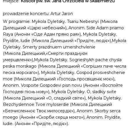
miejsce:
Kościół pw. św. Jana Chrzciciela w Skalbmierzu
prowadzenie koncertu: Artur Jaroń
W programie: Mykola Dyletsky. Tsariu Nebesnyi (Микола
Дилецький «Царю небесний»), Anonim. Side Adam priamo
Raya (Анонім «Сіде Адам прямо рая»), Mykola Dyletsky.
Pryidite, ludie (Микола Дилецький «Придіте, людіє»),Mykola
Dyletsky. Smerty prazdnuem umershchvlenie
(Микола Дилецький,«Смерти празднуєм
умерщвленіє»),Mykola Dyletsky. Sogrieshykh pache chysla
peska morskago (Микола Дилецький «Согріших паче числа
песка морскаго»), Mykola Dyletsky. Gospod prosveshchenie
moe (Микола Дилецький «Господь просвіщеніє моє»),
Anonim. Vospoite Gospodevi pisn novu (Анонім «Воспойте
Господеві піснь нову»), Mykola Dyletsky. O, sladkiy svite
(Микола Дилецький «О, сладкий світе»), Mykola Dyletsky.
Bezchyslennoe Tvoe myloserdie (Микола Дилецький
«Безчисленноє Твоє милосердіє»), Anonim. Skorby serca
moego (Анонім «Скорби серца моєго»), Anonim. Pryidite,
ludie. (Анонім «Придіте, людіє»).