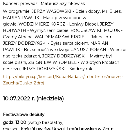
Koncert prowadzi: Mateusz Szymkowiak
W programie: JERZY WASOWSKI - Dzień dobry, Mr. Blues,
MARIAN PAWLIK - Masz przewrócone w
głowie, WODZIMIERZ KORCZ - Leniwy Diabeł, JERZY
HORWATH - Wymyśliłem ciebie, BOGUSŁAW KLIMCZUK -
Czarny Alibaba, WALDEMAR ŚWIERGIEL - Jak na lotni,
JERZY DOBRZYŃSKI - Byłaś serca biciem, MARIAN
PAWLIK - Bezsenność we dwoje, JANUSZ KOMAN - Wieczór
nad rzeką zdarzeń, JERZY DOBRZYŃSKI - Myśmy byli
sobie pisani, ZBIGNIEW WROMBEL - W złotych kroplach
deszczu, JERZY DOBRZYŃSKI - Siódmy rok.
https://biletyna.pl/koncert/Kuba-Badach/Tribute-to-Andrzej-
Zaucha/Busko-Zdroj
10.07.2022 r. (niedziela)
Festiwalowe debiuty
godz. 13.00
(wstęp bezpłatny)
miejsce:
Kościół pw. św. Urszuli Ledóchowskiej w Złotej