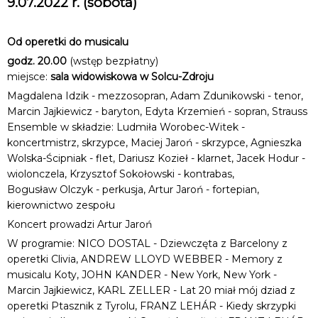
9.07.2022 r. (sobota)
Od operetki do musicalu
godz. 20.00
(wstęp bezpłatny)
miejsce:
sala widowiskowa w Solcu-Zdroju
Magdalena Idzik - mezzosopran, Adam Zdunikowski - tenor,
Marcin Jajkiewicz - baryton, Edyta Krzemień - sopran, Strauss
Ensemble w składzie: Ludmiła Worobec-Witek -
koncertmistrz, skrzypce, Maciej Jaroń - skrzypce, Agnieszka
Wolska-Ścipniak - flet, Dariusz Kozieł - klarnet, Jacek Hodur -
wiolonczela, Krzysztof Sokołowski - kontrabas,
Bogusław Olczyk - perkusja, Artur Jaroń - fortepian,
kierownictwo zespołu
Koncert prowadzi Artur Jaroń
W programie: NICO DOSTAL - Dziewczęta z Barcelony z
operetki Clivia, ANDREW LLOYD WEBBER - Memory z
musicalu Koty, JOHN KANDER - New York, New York -
Marcin Jajkiewicz, KARL ZELLER - Lat 20 miał mój dziad z
operetki Ptasznik z Tyrolu, FRANZ LEHÁR - Kiedy skrzypki