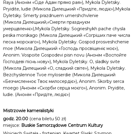
Raya (Анонім «Сіде Адам прямо рая»), Mykola Dyletsky.
Pryidite, ludie (Микола Дилецький «Придіте, людіє»),Mykola
Dyletsky. Smerty prazdnuem umershchvlenie
(Микола Дилецький,«Смерти празднуєм
умерщвленіє»),Mykola Dyletsky. Sogrieshykh pache chysla
peska morskago (Микола Дилецький «Согріших паче числа
песка морскаго»), Mykola Dyletsky. Gospod prosveshchenie
moe (Микола Дилецький «Господь просвіщеніє моє»),
Anonim. Vospoite Gospodevi pisn novu (Анонім «Воспойте
Господеві піснь нову»), Mykola Dyletsky. O, sladkiy svite
(Микола Дилецький «О, сладкий світе»), Mykola Dyletsky.
Bezchyslennoe Tvoe myloserdie (Микола Дилецький
«Безчисленноє Твоє милосердіє»), Anonim. Skorby serca
moego (Анонім «Скорби серца моєго»), Anonim. Pryidite,
ludie. (Анонім «Придіте, людіє»)
Mistrzowie kameralistyki
godz. 20.00
(cena biletu 50 zł)
miejsce:
Buskie Samorządowe Centrum Kultury
Wojciech Świtała - fortepian, Kwartet Śląski: Szymon