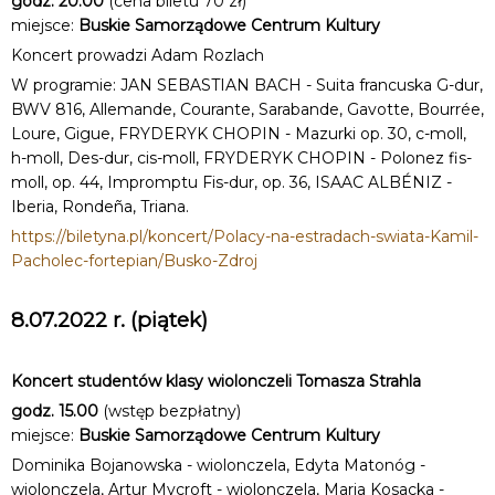
godz. 20.00
(cena biletu 70 zł)
miejsce:
Buskie Samorządowe Centrum Kultury
Koncert prowadzi Adam Rozlach
W programie: JAN SEBASTIAN BACH - Suita francuska G-dur,
BWV 816, Allemande, Courante, Sarabande, Gavotte, Bourrée,
Loure, Gigue, FRYDERYK CHOPIN - Mazurki op. 30, c-moll,
h-moll, Des-dur, cis-moll, FRYDERYK CHOPIN - Polonez fis-
moll, op. 44, Impromptu Fis-dur, op. 36, ISAAC ALBÉNIZ -
Iberia, Rondeña, Triana.
https://biletyna.pl/koncert/Polacy-na-estradach-swiata-Kamil-
Pacholec-fortepian/Busko-Zdroj
8.07.2022 r. (piątek)
Koncert studentów klasy wiolonczeli Tomasza Strahla
godz. 15.00
(wstęp bezpłatny)
miejsce:
Buskie Samorządowe Centrum Kultury
Dominika Bojanowska - wiolonczela, Edyta Matonóg -
wiolonczela, Artur Mycroft - wiolonczela, Maria Kosacka -