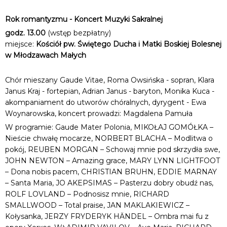
Rok romantyzmu - Koncert Muzyki Sakralnej
godz. 13.00
(wstęp bezpłatny)
miejsce:
Kościół pw. Świętego Ducha i Matki Boskiej Bolesnej
w Młodzawach Małych
Chór mieszany Gaude Vitae, Roma Owsińska - sopran, Klara
Janus Kraj - fortepian, Adrian Janus - baryton, Monika Kuca -
akompaniament do utworów chóralnych, dyrygent - Ewa
Woynarowska, koncert prowadzi: Magdalena Pamuła
W programie: Gaude Mater Polonia, MIKOŁAJ GOMÓŁKA –
Nieście chwałę mocarze, NORBERT BLACHA – Modlitwa o
pokój, REUBEN MORGAN – Schowaj mnie pod skrzydła swe,
JOHN NEWTON – Amazing grace, MARY LYNN LIGHTFOOT
– Dona nobis pacem, CHRISTIAN BRUHN, EDDIE MARNAY
– Santa Maria, JO AKEPSIMAS – Pasterzu dobry obudź nas,
ROLF LOVLAND – Podnosisz mnie, RICHARD
SMALLWOOD – Total praise, JAN MAKLAKIEWICZ –
Kołysanka, JERZY FRYDERYK HÄNDEL – Ombra mai fu z