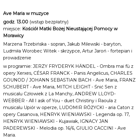
Ave Maria w muzyce
godz
.
13.00
(wstęp bezpłatny)
miejsce:
Kościół Matki Bożej Nieustającej Pomocy w
Morawicy
Marzena Trzebińska - sopran, Jakub Milewski - baryton,
Ludmiła Worobec Witek - skrzypce, Artur Jaroń - fortepian i
prowadzenie
w programie: JERZY FRYDERYK HÄNDEL - Ombra mai fù z
opery Xerxes, CÉSAR FRANCK - Panis Angelicus, CHARLES
GOUNOD / JOHANN SEBASTIAN BACH - Ave Maria, FRANZ
SCHUBERT - Ave Maria, MITCH LEIGHT - Śnić Sen z
musicalu Człowiek z La Manchy, ANDREW LLOYD-
WEBBER - All I ask of You - duet Christiny i Raoula z
musicalu Upiór w operze, LUDOMIR RÓŻYCKI - aria Caton z
opery Casanova, HENRYK WIENIAWSKI - Legenda op. 17,
HENRYK WIENIAWSKI - Kujawiak, IGNACY JAN
PADEREWSKI - Melodia op. 16/6, GIULIO CACCINI - Ave
Maria.