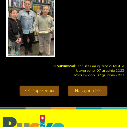
Dariusz Garlej. źródło: MGBP
Utworzono: 07 grudnia 2023
Poprawiono: 07 grudnia 2023
Poprzednia strona: Podwieczorek z Gwiazdą - Hann
Następna strona: "Zimowa 
Poprzednia
Następna