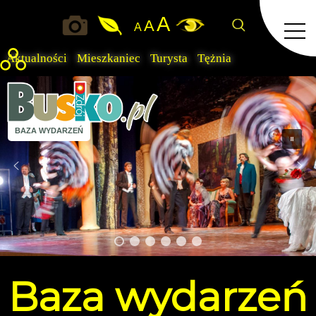
A
A
A
Aktualności
Mieszkaniec
Turysta
Tężnia
BAZA WYDARZEŃ
Baza
wydarzeń