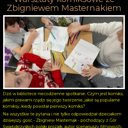
Zbigniewem Masternakiem
Dziś w bibliotece niecodzienne spotkanie. Czym jest komiks,
jakimi prawami rządzi się jego tworzenie, jakie są popularne
komiksy, kiedy powstał pierwszy komiks?
Na wszystkie te pytania i nie tylko odpowiedział dzieciakom
dzisiejszy gość - Zbigniew Masternak - pochodzący z Gór
Świętokrzyskich polski prozaik, autor scenariuszy filmowych,