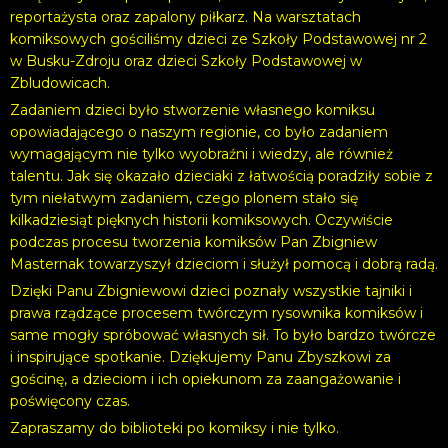
reportażysta oraz zapalony piłkarz. Na warsztatach
komiksowych gościliśmy dzieci ze Szkoły Podstawowej nr 2
w Busku-Zdroju oraz dzieci Szkoły Podstawowej w
Zbludowicach.
Zadaniem dzieci było stworzenie własnego komiksu
opowiadającego o naszym regionie, co było zadaniem
wymagającym nie tylko wyobraźni i wiedzy, ale również
talentu. Jak się okazało dzieciaki z łatwością poradziły sobie z
tym niełatwym zadaniem, czego plonem stało się
kilkadziesiąt pięknych historii komiksowych. Oczywiście
podczas procesu tworzenia komiksów Pan Zbigniew
Masternak towarzyszył dzieciom i służył pomocą i dobrą radą.
Dzięki Panu Zbigniewowi dzieci poznały wszystkie tajniki i
prawa rządzące procesem twórczym rysownika komiksów i
same mogły spróbować własnych sił. To było bardzo twórcze
i inspirujące spotkanie. Dziękujemy Panu Zbyszkowi za
gościnę, a dzieciom i ich opiekunom za zaangażowanie i
poświęcony czas.
Zapraszamy do biblioteki po komiksy i nie tylko.