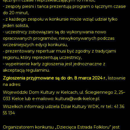
- zespoły pieśni i tańca prezentują program o łącznym czasie
do 20 minut,
- z każdego zespołu w konkursie może wziąć́ udział tylko
jeden solista,
- uczestnicy zobowiązani są do wykonywania nowo
opracowanych programów, niewykonywanych podczas
wcześniejszych edycji konkursu,
- prezentowany repertuar musi być zgodny z tradycjami
regionu, który reprezentują uczestnicy,
- wypełnienie karty zgłoszenia jest jednoznaczne z
akceptacją regulaminu.
Zgłoszenia przyjmowane są do dn. 8 marca 2024 r
., listownie
na adres:
Wojewódzki Dom Kultury w Kielcach, ul. Ściegiennego 2, 25–
033 Kielce lub e-mailowo:
kultura@wdk-kielce.pl
.
Wszelkich informacji udziela Dział Kultury WDK, nr tel.: 41 36
55 134
Organizatorem konkursu „Dziecięca Estrada Folkloru” jest