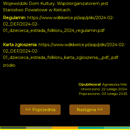
Wojewódzki Dom Kultury. Współorganizatorem jest
Starostwo Powiatowe w Kielcach.
Regulamin
:
https://www.wdkkielce.pl/asp/pliki/2024-02-
02_DEF/2024-02-
01_dziecieca_estrada_folkloru_2024_regulamin.pdf
Karta zgłoszenia
:
https://www.wdkkielce.pl/asp/pliki/2024-02-
02_DEF/2024-02-
01_dziecieca_estrada_folkloru_karta_zgloszenia__pdf_.pdf
źródło
Agnieszka Milc
Utworzono: 22 lutego 2024
Poprawiono: 03 lutego 2025
Poprzednia strona: Miasto moich marzeń
Następna strona: Koncert 
Poprzednia
Następna