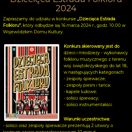
2024
Zapraszamy do udziału w konkursie
„Dziecięca Estrada
Folkloru”
, który odbędzie się 16 marca 2024 r., godz. 10.00 w
Wojewódzkim Domu Kultury.
Konkurs skierowany jest do
dzieci i młodzieży - wykonawcy
folkloru muzycznego z terenu
woj. świętokrzyskiego do lat 18,
w następujących kategoriach:
- zespoły śpiewacze;
- zespoły pieśni i tańca;
- kapele ludowe;
- soliści śpiewacy;
- soliści instrumentaliści.
Warunki uczestnictwa:
- soliści oraz zespoły śpiewacze prezentują 2 utwory o
łącznym czasie nieprzekraczającym 10 minut,