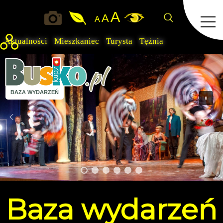
A
A
A
Aktualności
Mieszkaniec
Turysta
Tężnia
BAZA WYDARZEŃ
Baza
wydarzeń