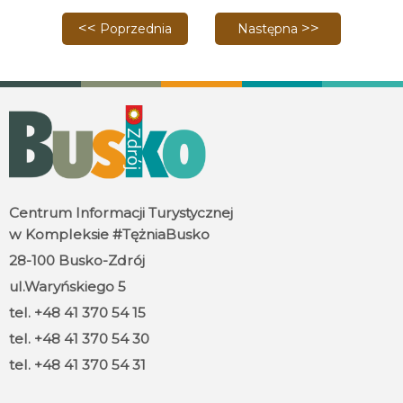
Poprzednia strona: Tofik na tropie uśmiechów – dog
Następna strona: Bezpieczn
Poprzednia
Następna
Centrum Informacji Turystycznej
w Kompleksie #TężniaBusko
28-100 Busko-Zdrój
ul.Waryńskiego 5
tel. +48 41 370 54 15
tel. +48 41 370 54 30
tel. +48 41 370 54 31