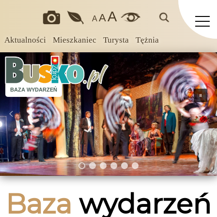
A
A
A
Aktualności
Mieszkaniec
Turysta
Tężnia
BAZA WYDARZEŃ
Baza
wydarzeń