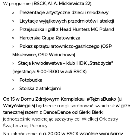
W programie (
BSCK, Al. A. Mickiewicza 22
):
Prezentacje artystyczne dzieci i młodzieży
Licytacje wyjątkowych przedmiotów i atrakcji
Przejażdżka i grill z Head Hunters MC Poland
Harcerska Grupa Ratownicza
Pokaz sprzętu ratowniczo-gaśniczego (OSP
Mikułowice, OSP Widuchowa)
Stacja krwiodawstwa – klub HDK „Straż życia”
(rejestracja: 9:00-13:00 w auli BSCK)
Fotobudka
Stoiska z atrakcjami
Od 15 w Domu Zdrojowym Kompleksu #TężniaBusko (ul.
Waryńskiego 5)
będziecie mogli spróbować swoich sił
w grze
tanecznej razem z DanceDance od Gierki Bierki
,
jednocześnie wspierając szczytny cel Wielkiej Orkiestry
Świątecznej Pomocy.
Na zakończenie,
o g. 20:00 w BSCK wspólnie wypuścimy