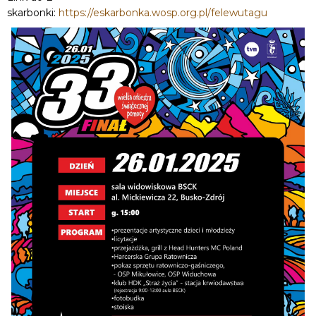
skarbonki:
https://eskarbonka.wosp.org.pl/felewutagu