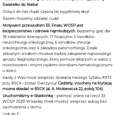
Światełko do Nieba!
Dołącz do nas i bądź częścią tej wyjątkowej akcji!
Razem możemy zdziałać cuda!
Motywem przewodnim 33. Finału WOŚP jest
bezpieczeństwo i zdrowie najmłodszych.
Będziemy grać dla
18 oddziałów dziecięcych, 17 hospicjów, 5 ośrodków
neurochirurgii onkologicznej, 6 ośrodków chirurgii
onkologicznej oraz 4 zakładów patomorfologii. Dzięki
zebranym środkom możliwe będzie zakupienie najnowszego
sprzętu diagnostycznego, który pomoże lekarzom w walce z
nowotworami i innymi ciężkimi chorobami hematologicznymi
u dzieci.
Każdy z Was może wesprzeć działania naszego Sztabu #973
przy BSCK i zostać Darczyńcą!
Gadżety, vouchery na licytację
można składać w BSCK (al. A. Mickiewicza 22, pokój 104).
Uruchomiliśmy e-Skarbonkę
– płatność online na rzecz 33.
WOŚP 2025! W każdej chwili możesz wesprzeć aukcję bez
wychodzenia z domu.
Link do E-