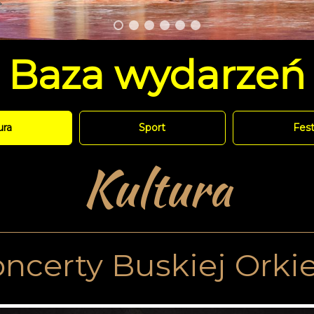
Baza
wydarzeń
ura
Sport
Fest
Kultura
ncerty Buskiej Orkie