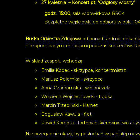
27 kwietnia – Koncert pt. "Odgłosy wiosny"
godz. 15:00,
sala widowiskowa BSCK
Bezpłatne wejściówki do odbioru w pok. 104
Buska Orkiestra Zdrojowa
od ponad siedmiu dekad ku
niezapomnianymi emocjami podczas koncertów. Repert
W skład zespołu wchodzą:
Emilia Kopeć - skrzypce, koncertmistrz
Mariusz Połomka - skrzypce
Anna Czarnomska - wiolonczela
Wojciech Wojciechowski - trąbka
Marcin Trzebiński - klarnet
Bogusław Kawula - flet
Paweł Korepta - fortepian, kierownictwo arty
Nie przegapcie okazji, by posłuchać wspaniałej muz