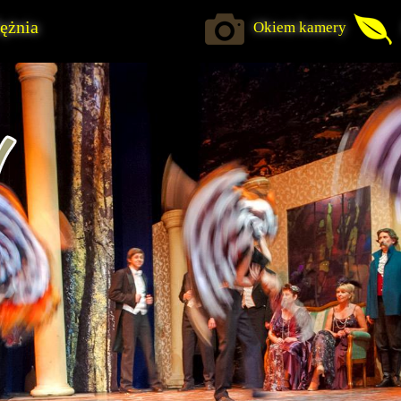
ężnia
Okiem kamery