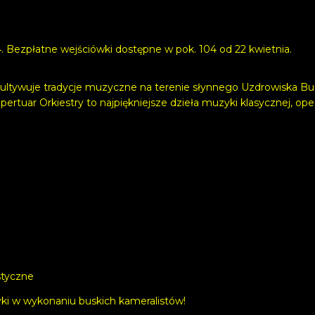
. Bezpłatne wejściówki dostępne w pok. 104 od 22 kwietnia.
ltywuje tradycje muzyczne na terenie słynnego Uzdrowiska Busk
uar Orkiestry to najpiękniejsze dzieła muzyki klasycznej, oper
styczne
yki w wykonaniu buskich kameralistów!