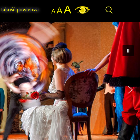
A
A
Jakość powietrza
A