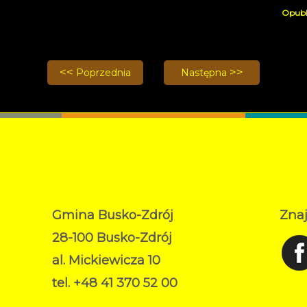
Poprzednia strona: Wernisaż wystawy Palmy Wielk
Następna strona: Kukuryku
Poprzednia
Następna
Gmina Busko-Zdrój
Znaj
28-100 Busko-Zdrój
al. Mickiewicza 10
tel. +48 41 370 52 00
RODO