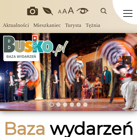
A
A
A
Aktualności
Mieszkaniec
Turysta
Tężnia
BAZA WYDARZEŃ
Baza
wydarzeń