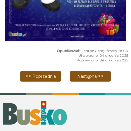
Dariusz Garlej, źródło: BSCK
Utworzono: 04 grudnia 2025
Poprawiono: 04 grudnia 2025
Poprzednia strona: Hej Kolęda - koncert świąteczn
Następna strona: Świątec
Poprzednia
Następna