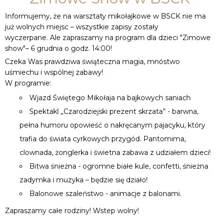
Informujemy, że na warsztaty mikołajkowe w BSCK nie ma
już wolnych miejsc – wszystkie zapisy zostały
wyczerpane. Ale zapraszamy na program dla dzieci "Zimowe
show"– 6 grudnia o godz. 14:00!
Czeka Was prawdziwa świąteczna magia, mnóstwo
uśmiechu i wspólnej zabawy!
W programie:
Wjazd Świętego Mikołaja na bajkowych saniach
Spektakl „Czarodziejski prezent skrzata” - barwna,
pełna humoru opowieść o nakręcanym pajacyku, który
trafia do świata cyrkowych przygód. Pantomima,
clownada, żonglerka i świetna zabawa z udziałem dzieci!
Bitwa śnieżna - ogromne białe kule, confetti, śnieżna
zadymka i muzyka – będzie się działo!
Balonowe szaleństwo - animacje z balonami.
Zapraszamy całe rodziny! Wstep wolny!