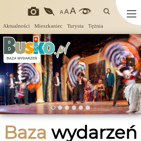
A
A
A
Aktualności
Mieszkaniec
Turysta
Tężnia
BAZA WYDARZEŃ
Baza
wydarzeń