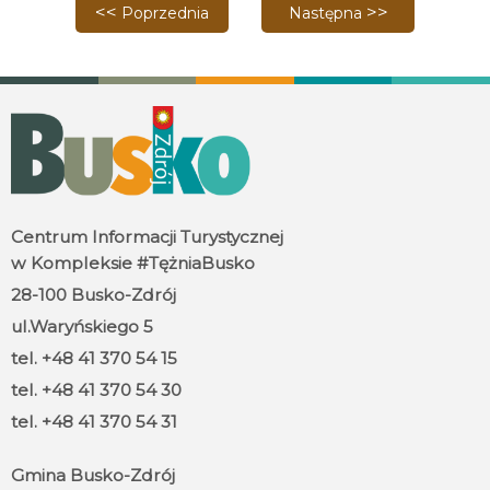
Poprzednia strona: Zachęcamy do udziału w akcji ,,
Następna strona: „Tradycy
Poprzednia
Następna
Centrum Informacji Turystycznej
w Kompleksie #TężniaBusko
28-100 Busko-Zdrój
ul.Waryńskiego 5
tel. +48 41 370 54 15
tel. +48 41 370 54 30
tel. +48 41 370 54 31
Gmina Busko-Zdrój