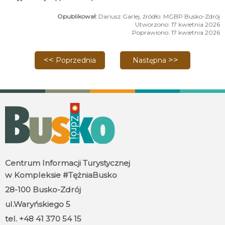
Dariusz Garlej, źródło: MGBP Busko-Zdrój
Utworzono: 17 kwietnia 2026
Poprawiono: 17 kwietnia 2026
Poprzednia strona: Dni Otwarte dla Turystyki 2026
Następna strona: Kukuryku
Poprzednia
Następna
Centrum Informacji Turystycznej
w Kompleksie #TężniaBusko
28-100 Busko-Zdrój
ul.Waryńskiego 5
tel. +48 41 370 54 15