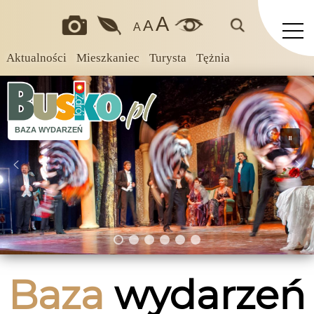
A
A
A
Aktualności
Mieszkaniec
Turysta
Tężnia
BAZA WYDARZEŃ
Baza
wydarzeń