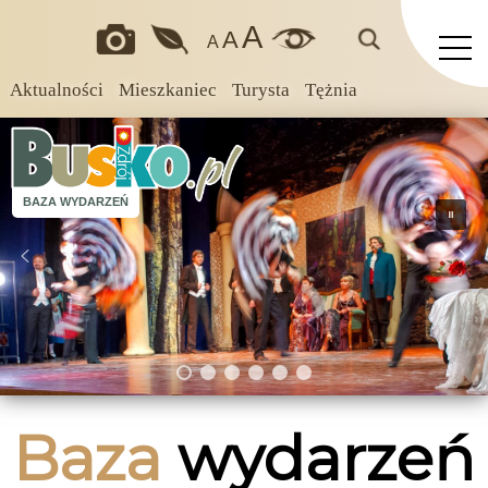
A
A
A
Aktualności
Mieszkaniec
Turysta
Tężnia
BAZA WYDARZEŃ
Baza
wydarzeń