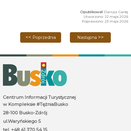
Dariusz Garlej
Utworzono: 22 maja 2026
Poprawiono: 23 maja 2026
Poprzednia strona: Geny a codzienne nawyki - spot
Następna strona: Buska No
Poprzednia
Następna
Centrum Informacji Turystycznej
w Kompleksie #TężniaBusko
28-100 Busko-Zdrój
ul.Waryńskiego 5
tel. +48 41 370 54 15