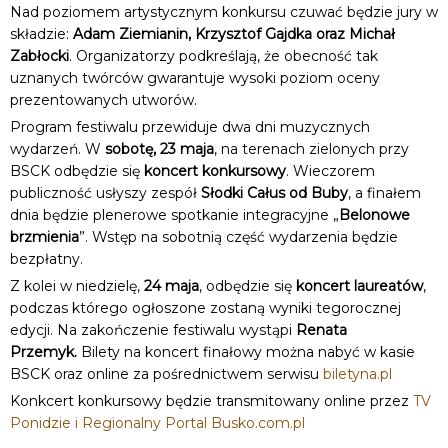
Nad poziomem artystycznym konkursu czuwać będzie jury w
składzie:
Adam Ziemianin, Krzysztof Gajdka oraz Michał
Zabłocki
. Organizatorzy podkreślają, że obecność tak
uznanych twórców gwarantuje wysoki poziom oceny
prezentowanych utworów.
Program festiwalu przewiduje dwa dni muzycznych
wydarzeń. W
sobotę, 23 maja
, na terenach zielonych przy
BSCK odbędzie się
koncert konkursowy
. Wieczorem
publiczność usłyszy zespół
Słodki Całus od Buby
, a finałem
dnia będzie plenerowe spotkanie integracyjne „
Belonowe
brzmienia
”. Wstęp na sobotnią część wydarzenia będzie
bezpłatny.
Z kolei w niedzielę,
24 maja
, odbędzie się
koncert laureatów
,
podczas którego ogłoszone zostaną wyniki tegorocznej
edycji. Na zakończenie festiwalu wystąpi
Renata
Przemyk.
Bilety na koncert finałowy można nabyć w kasie
BSCK oraz online za pośrednictwem serwisu
biletyna.pl
Konkcert konkursowy będzie transmitowany online przez
TV
Ponidzie i Regionalny Portal Busko.com.pl