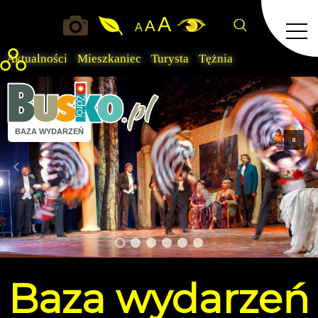
A
A
A
Aktualności
Mieszkaniec
Turysta
Tężnia
BAZA WYDARZEŃ
Baza
wydarzeń