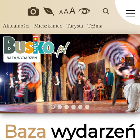
A
A
A
Aktualności
Mieszkaniec
Turysta
Tężnia
BAZA WYDARZEŃ
Baza
wydarzeń