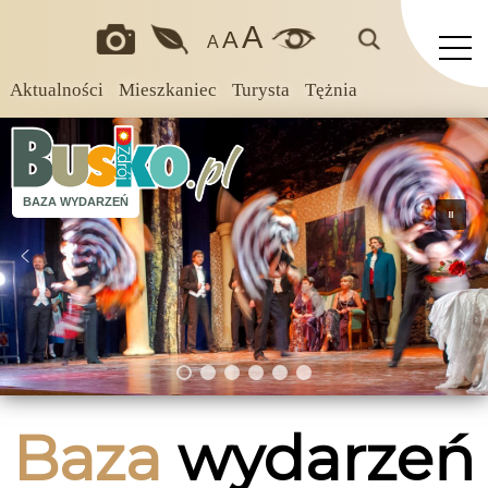
A
A
A
Aktualności
Mieszkaniec
Turysta
Tężnia
BAZA WYDARZEŃ
Baza
wydarzeń