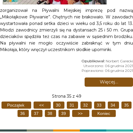
zorganizował na Pływalni Miejskiej imprezę pod nazwą
„Mikołajkowe Pływanie”. Chętnych nie brakowało. W zawodach
wystartowała ponad setka dzieci w wieku od 3,5 roku do lat 13.
Młodzi zawodnicy zmierzyli się na dystansach 25 i 50 m. Grupa
dzieciaków spędziła też czas na zabawie w sąsiednim brodziku.
Na pływalni nie mogło oczywiście zabraknąć w tym dniu
Mikołaja, który wręczył uczestnikom słodkie upominki.
Norbert Garecki
Utworzono: 06 grudnia 2021
Poprawiono: 06 grudnia 2021
Więcej…
Strona 35 z 49
Początek
<<
30
31
32
33
34
35
36
37
38
39
>>
Koniec