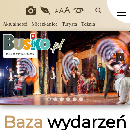
A
A
A
Aktualności
Mieszkaniec
Turysta
Tężnia
BAZA WYDARZEŃ
Baza
wydarzeń