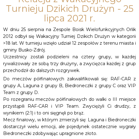
Turnieju Dzikich Drużyn - 25
lipca 2021 r.
W dniu 25 sierpnia na Zespole Boisk Wielofunkcyjnych Orlik
2012 odbył się Wakacyjny Turniej Dzikich Drużyn w kategorii
>18 lat. W turnieju wzięło udział 12 zespołów z terenu miasta i
gminy Busko-Zdrój.
Uczestnicy zostali podzieleni na cztery grupy, w każdej
rywalizowały ze sobą trzy drużyny, a zwycięzca każdej z grup
przechodził do dalszych rozgrywek.
Do meczów półfinałowych zakwalifikowali się: RAF-CAR z
grupy A, Laguna z grupy B, Biedroneczki z grupy C oraz VIP
Team z grupy D.
Po rozegraniu meczów półfinałowych do walki o III miejsce
przystąpili RAF-CAR i VIP Team. Zwyciężyli Ci drudzy, z
wynikiem (2:1) i to oni sięgnęli po brąz.
Mecz finałowy, w którym zmierzyli się: Laguna i Biedroneczki
dostarczył wielu emocji, ale pojedynek ostatecznie wygrały
Biedroneczki zdobywając upragnione złoto.