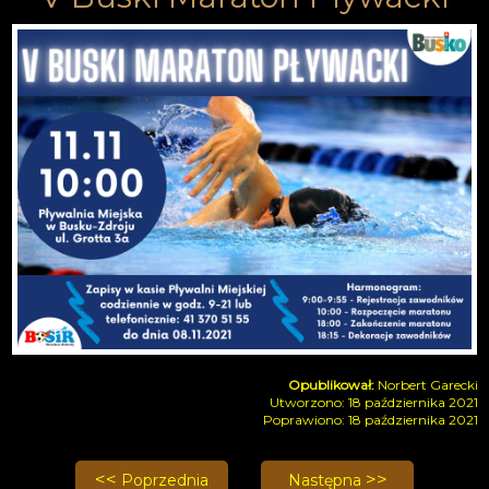
Norbert Garecki
Utworzono: 18 października 2021
Poprawiono: 18 października 2021
Poprzednia strona: Mała Świętokrzyska Liga Pływa
Następna strona: 25 wrześn
Poprzednia
Następna