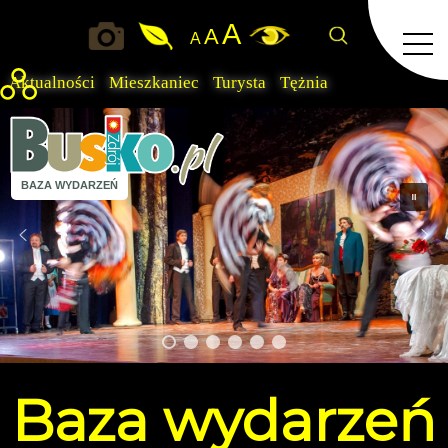
A
A
A
Aktualności
Mieszkaniec
Turysta
Tężnia
BAZA WYDARZEŃ
Baza
wydarzeń