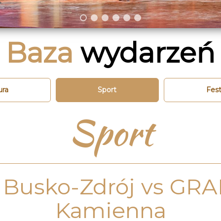
Baza
wydarzeń
ura
Sport
Fest
Sport
 Busko-Zdrój vs GRA
Kamienna