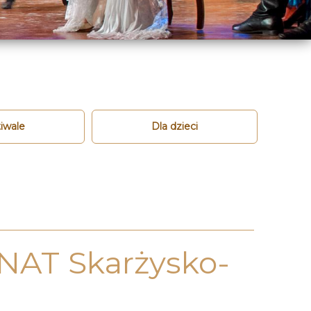
iwale
Dla dzieci
NAT Skarżysko-