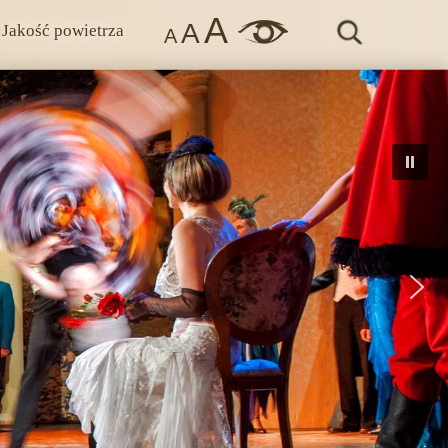
A
A
Jakość powietrza
A