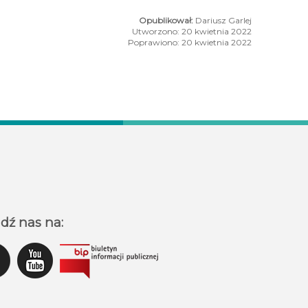
Dariusz Garlej
Utworzono: 20 kwietnia 2022
Poprawiono: 20 kwietnia 2022
w w #TężniaBusko
buska edycja akcji Biegam Bo Lubię!
dź nas na: