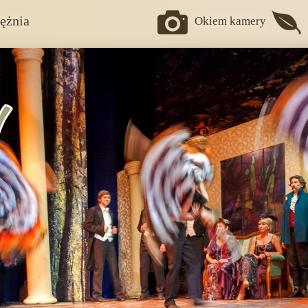
ężnia
Okiem kamery