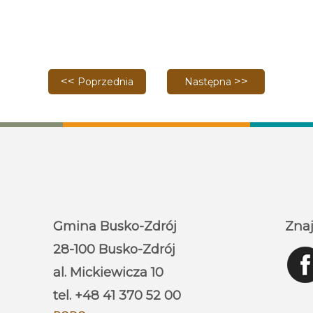
Poprzednia strona: Otwarcie wypożyczalni roweró
Następna strona: Ruszyła 
Poprzednia
Następna
Gmina Busko-Zdrój
Znaj
28-100 Busko-Zdrój
al. Mickiewicza 10
tel. +48 41 370 52 00