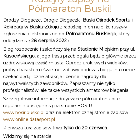
Półmaraton Buski!
Drodzy Biegacze, Drogie Biegaczki!
Buski Ośrodek Sportu i
Rekreacji w Busku-Zdroju
z radością informuje, że ruszyły
zgłoszenia elektroniczne do
Półmaratonu Buskiego
, który
odbędzie się
28 sierpnia 2022
r.
Bieg rozpocznie i zakończy się na
Stadionie Miejskim przy ul.
Kusocińskiego
, a jego trasa przebiegała będzie głównie przez
uzdrowiskową część miasta. Oprócz urokliwych widoków,
próby charakteru i świetnej zabawy podczas biegu, na mecie
czekać będą liczne atrakcje i cenne nagrody dla
najwytrwalszych zawodników. Zapraszamy nie tylko
profesjonalistów, ale także wszystkich amatorów biegania.
Szczegółowe informacje dotyczące półmaratonu oraz
regulamin dostępne są na stronie BOSIR
www.bosir.busko.pl
oraz na elektronicznej stronie zapisów
www.online.datasport.pl
Pierwsza tura zapisów trwa
tylko do 20 czerwca
.
Widzimy się na starcie!