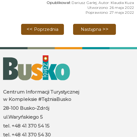
Dariusz Garlej, Autor: Klaudia Kuza
Utworzono: 26 maja 2022
Poprawiono: 27 maja 2022
Poprzednia strona: Park linowy - Odsłaniamy karty!
Następna strona: Turniej P
Poprzednia
Następna
Centrum Informacji Turystycznej
w Kompleksie #TężniaBusko
28-100 Busko-Zdrój
ul.Waryńskiego 5
tel. +48 41 370 54 15
tel. +48 41 370 54 30