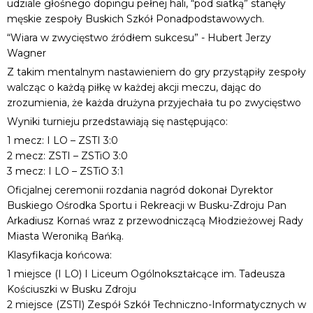
udziale głośnego dopingu pełnej hali, “pod siatką” stanęły
męskie zespoły Buskich Szkół Ponadpodstawowych.
“Wiara w zwycięstwo źródłem sukcesu” - Hubert Jerzy
Wagner
Z takim mentalnym nastawieniem do gry przystąpiły zespoły
walcząc o każdą piłkę w każdej akcji meczu, dając do
zrozumienia, że każda drużyna przyjechała tu po zwycięstwo
Wyniki turnieju przedstawiają się następująco:
1 mecz: I LO – ZSTI 3:0
2 mecz: ZSTI – ZSTiO 3:0
3 mecz: I LO – ZSTiO 3:1
Oficjalnej ceremonii rozdania nagród dokonał Dyrektor
Buskiego Ośrodka Sportu i Rekreacji w Busku-Zdroju Pan
Arkadiusz Kornaś wraz z przewodniczącą Młodzieżowej Rady
Miasta Weroniką Bańką.
Klasyfikacja końcowa:
1 miejsce (I LO) I Liceum Ogólnokształcące im. Tadeusza
Kościuszki w Busku Zdroju
2 miejsce (ZSTI) Zespół Szkół Techniczno-Informatycznych w