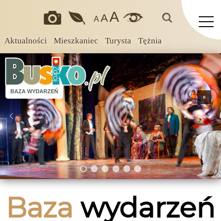
A
A
A
Aktualności
Mieszkaniec
Turysta
Tężnia
BAZA WYDARZEŃ
Baza
wydarzeń