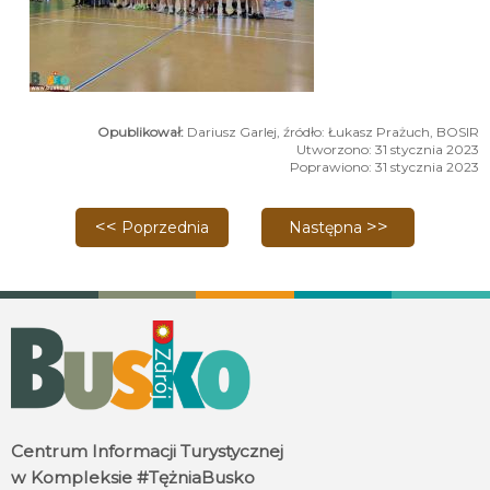
Dariusz Garlej, źródło: Łukasz Prażuch, BOSIR
Utworzono: 31 stycznia 2023
Poprawiono: 31 stycznia 2023
Poprzednia strona: Mecz BSF Busko-Zdrój vs STAL 
Następna strona: Mistrzos
Poprzednia
Następna
Centrum Informacji Turystycznej
w Kompleksie #TężniaBusko