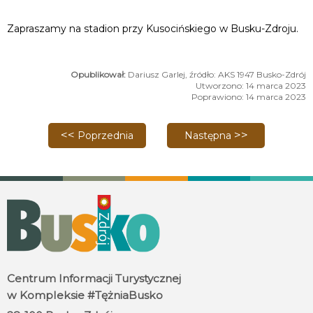
Zapraszamy na stadion przy Kusocińskiego w Busku-Zdroju.
Dariusz Garlej, źródło: AKS 1947 Busko-Zdrój
Utworzono: 14 marca 2023
Poprawiono: 14 marca 2023
Poprzednia strona: Mecz HLB TĘŻNIA Busko-Zdrój 
Następna strona: Mecz H
Poprzednia
Następna
Centrum Informacji Turystycznej
w Kompleksie #TężniaBusko