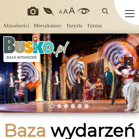
A
A
A
Aktualności
Mieszkaniec
Turysta
Tężnia
BAZA WYDARZEŃ
Baza
wydarzeń