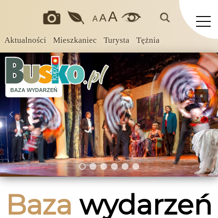
A
A
A
Aktualności
Mieszkaniec
Turysta
Tężnia
BAZA WYDARZEŃ
Baza
wydarzeń