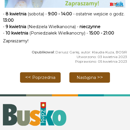
-
8 kwietnia
(sobota) -
9:00 - 14:00
- ostatnie wejście o godz.
13:00
-
9 kwietnia
(Niedziela Wielkanocna) -
nieczynne
-
10 kwietnia
(Poniedziałek Wielkanocny) -
15:00 - 21:00
Zapraszamy!
Dariusz Garlej, autor: Klaudia Kuza, BOSIR
Utworzono: 03 kwietnia 2023
Poprawiono: 05 kwietnia 2023
Poprzednia strona: Kolejne wielkie wydarzenie sp
Następna strona: Derby Pon
Poprzednia
Następna