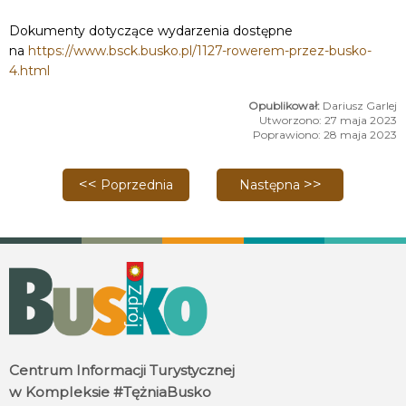
Dokumenty dotyczące wydarzenia dostępne
na
https://www.bsck.busko.pl/1127-rowerem-przez-busko-
4.html
Dariusz Garlej
Utworzono: 27 maja 2023
Poprawiono: 28 maja 2023
Poprzednia strona: Sportowa niespodzianka z okazji
Następna strona: Otwarci
Poprzednia
Następna
Centrum Informacji Turystycznej
w Kompleksie #TężniaBusko