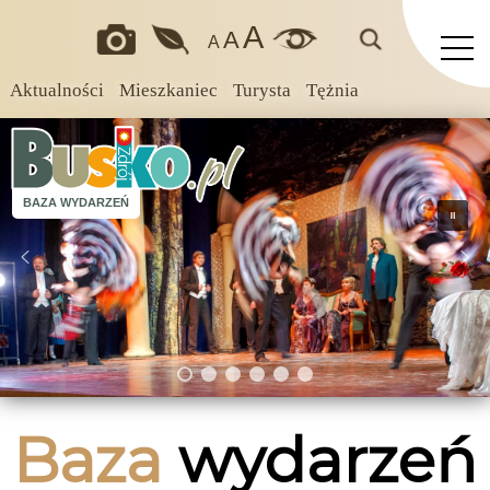
A
A
A
Aktualności
Mieszkaniec
Turysta
Tężnia
BAZA WYDARZEŃ
Baza
wydarzeń