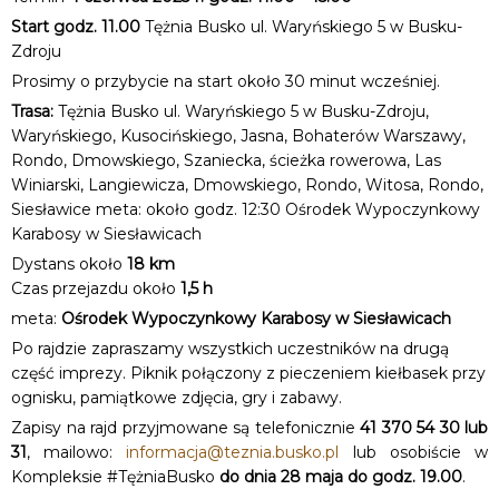
Start godz. 11.00
Tężnia Busko ul. Waryńskiego 5 w Busku-
Zdroju
Prosimy o przybycie na start około 30 minut wcześniej.
Trasa:
Tężnia Busko ul. Waryńskiego 5 w Busku-Zdroju,
Waryńskiego, Kusocińskiego, Jasna, Bohaterów Warszawy,
Rondo, Dmowskiego, Szaniecka, ścieżka rowerowa, Las
Winiarski, Langiewicza, Dmowskiego, Rondo, Witosa, Rondo,
Siesławice meta: około godz. 12:30 Ośrodek Wypoczynkowy
Karabosy w Siesławicach
Dystans około
18 km
Czas przejazdu około
1,5 h
meta:
Ośrodek Wypoczynkowy Karabosy w Siesławicach
Po rajdzie zapraszamy wszystkich uczestników na drugą
część imprezy. Piknik połączony z pieczeniem kiełbasek przy
ognisku, pamiątkowe zdjęcia, gry i zabawy.
Zapisy na rajd przyjmowane są telefonicznie
41 370 54 30 lub
31
, mailowo:
informacja@teznia.busko.pl
lub osobiście w
Kompleksie #TężniaBusko
do dnia 28 maja do godz. 19.00
.