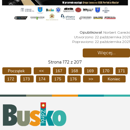
Norbert Garecki
Utworzono: 22 października 2021
Poprawiono: 22 października 2021
Więcej…
Strona 172 z 207
Początek
<<
167
168
169
170
171
172
173
174
175
176
>>
Koniec