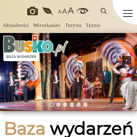
A
A
A
Aktualności
Mieszkaniec
Turysta
Tężnia
BAZA WYDARZEŃ
Baza
wydarzeń