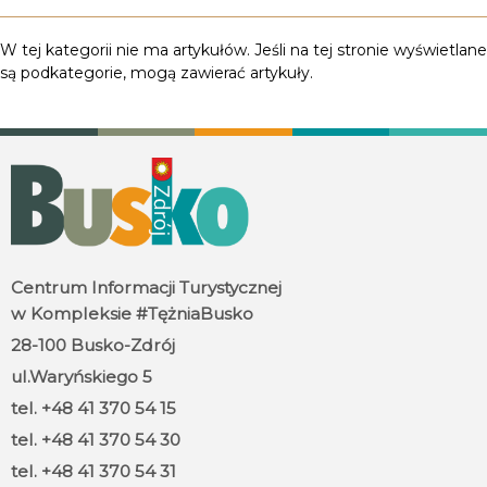
Informacja
W tej kategorii nie ma artykułów. Jeśli na tej stronie wyświetlane
są podkategorie, mogą zawierać artykuły.
Centrum Informacji Turystycznej
w Kompleksie #TężniaBusko
28-100 Busko-Zdrój
ul.Waryńskiego 5
tel. +48 41 370 54 15
tel. +48 41 370 54 30
tel. +48 41 370 54 31