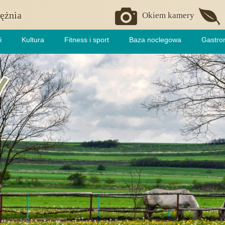
ężnia
Okiem kamery
i
Kultura
Fitness i sport
Baza noclegowa
Gastro