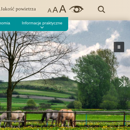
A
A
Jakość powietrza
A
nomia
Informacje praktyczne