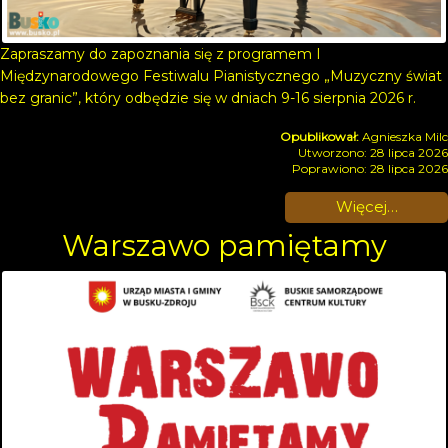
Zapraszamy do zapoznania się z programem I
Międzynarodowego Festiwalu Pianistycznego „Muzyczny świat
bez granic”, który odbędzie się w dniach 9-16 sierpnia 2026 r.
Agnieszka Milc
Utworzono: 28 lipca 2026
Poprawiono: 28 lipca 2026
Więcej…
Warszawo pamiętamy