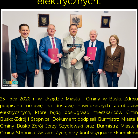
elektrycznych.
23 lipca 2026 r. w Urzędzie Miasta i Gminy w Busku-Zdroju
podpisano umowę na dostawę nowoczesnych autobusów
elektrycznych, które będą obsługiwać mieszkańców Gmin
Busko-Zdrój i Stopnica. Dokument podpisali Burmistrz Miasta i
Gminy Busko-Zdrój Jerzy Szydłowski oraz Burmistrz Miasta i
Gminy Stopnica Ryszard Zych, przy kontrasygnacie skarbników