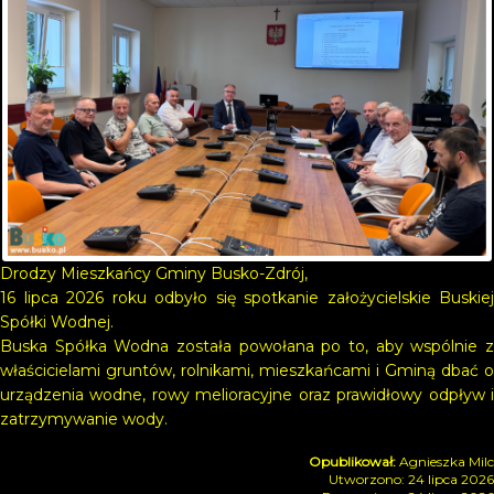
Drodzy Mieszkańcy Gminy Busko-Zdrój,
16 lipca 2026 roku odbyło się spotkanie założycielskie Buskiej
Spółki Wodnej.
Buska Spółka Wodna została powołana po to, aby wspólnie z
właścicielami gruntów, rolnikami, mieszkańcami i Gminą dbać o
urządzenia wodne, rowy melioracyjne oraz prawidłowy odpływ i
zatrzymywanie wody.
Agnieszka Milc
Utworzono: 24 lipca 2026