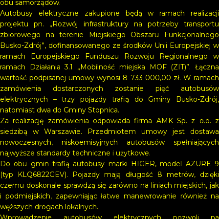
obu samorządów.
Autobusy elektryczne zakupione będą w ramach realizacji
projektu pn. „Rozwój infrastruktury na potrzeby transportu
zbiorowego na terenie Miejskiego Obszaru Funkcjonalnego
Busko-Zdrój”, dofinansowanego ze środków Unii Europejskiej w
ramach Europejskiego Funduszu Rozwoju Regionalnego w
ramach Działania 3.1 „Mobilność miejska MOF (ZIT)”. Łączna
wartość podpisanej umowy wynosi 8 733 000,00 zł. W ramach
zamówienia dostarczonych zostanie pięć autobusów
elektrycznych – trzy pojazdy trafią do Gminy Busko-Zdrój,
natomiast dwa do Gminy Stopnica.
Za realizację zamówienia odpowiada firma AMK Sp. z o.o. z
siedzibą w Warszawie. Przedmiotem umowy jest dostawa
nowoczesnych, niskoemisyjnych autobusów spełniających
najwyższe standardy techniczne i użytkowe.
Do obu gmin trafią autobusy marki HIGER, model AZURE 9
(typ KLQ6822GEV). Pojazdy mają długość 8 metrów, dzięki
czemu doskonale sprawdzą się zarówno na liniach miejskich, jak
i podmiejskich, zapewniając łatwe manewrowanie również na
węższych drogach lokalnych.
Wprowadzenie autobusów elektrycznych pozwoli na