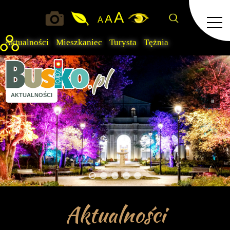
A
A
A
Aktualności
Mieszkaniec
Turysta
Tężnia
AKTUALNOŚCI
Aktualności