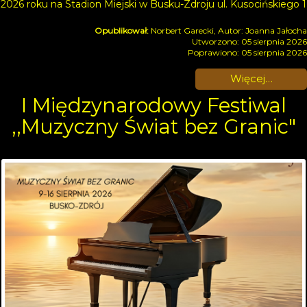
2026 roku na Stadion Miejski w Busku-Zdroju ul. Kusocińskiego 1
Norbert Garecki, Autor: Joanna Jałocha
Utworzono: 05 sierpnia 2026
Poprawiono: 05 sierpnia 2026
Więcej…
I Międzynarodowy Festiwal
,,Muzyczny Świat bez Granic"