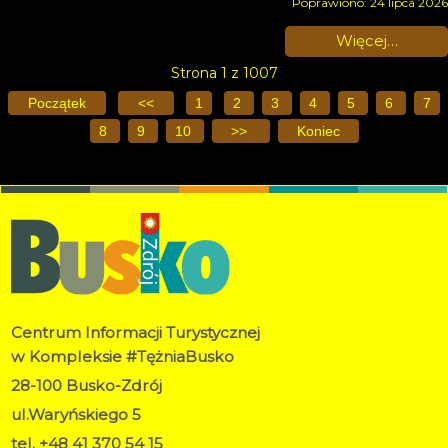
Poprawiono: 24 lipca 2026
Więcej…
Strona 1 z 1007
Początek
<<
1
2
3
4
5
6
7
8
9
10
>>
Koniec
Centrum Informacji Turystycznej
w Kompleksie #TężniaBusko
28-100 Busko-Zdrój
ul.Waryńskiego 5
tel. +48 41 370 54 15