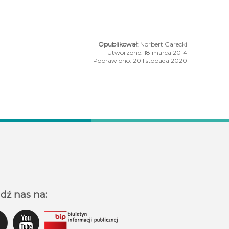
Norbert Garecki
Utworzono: 18 marca 2014
Poprawiono: 20 listopada 2020
ów i osób fizycznych, produkcja i sprzedaż energii.
a na miarę XXI wieku!
dź nas na: