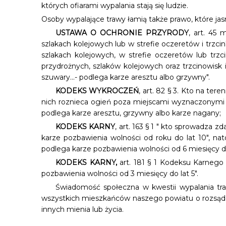
których ofiarami wypalania stają się ludzie.
Osoby wypalające trawy łamią także prawo, które jas
USTAWA O OCHRONIE PRZYRODY
, art. 45 
szlakach kolejowych lub w strefie oczeretów i trzcin
szlakach kolejowych, w strefie oczeretów lub trzc
przydrożnych, szlaków kolejowych oraz trzcinowisk i s
szuwary...- podlega karze aresztu albo grzywny".
KODEKS WYKROCZEŃ
, art. 82 § 3. Kto na ter
nich roznieca ogień poza miejscami wyznaczonymi d
podlega karze aresztu, grzywny albo karze nagany;
KODEKS KARNY
, art. 163 § 1 " kto sprowadza 
karze pozbawienia wolności od roku do lat 10", na
podlega karze pozbawienia wolności od 6 miesięcy do
KODEKS KARNY,
art. 181 § 1 Kodeksu Karnego
pozbawienia wolności od 3 miesięcy do lat 5".
Świadomość społeczna w kwestii wypalania tra
wszystkich mieszkańców naszego powiatu o rozsądek
innych mienia lub życia.