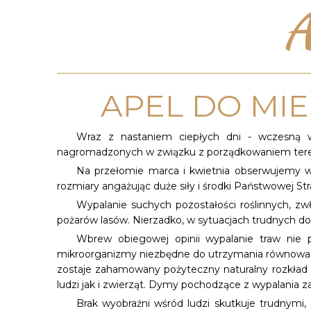
A
APEL DO MI
Wraz z nastaniem ciepłych dni - wczesną w
nagromadzonych w związku z porządkowaniem tere
Na przełomie marca i kwietnia obserwujemy wyr
rozmiary angażując duże siły i środki Państwowej St
Wypalanie suchych pozostałości roślinnych, z
pożarów lasów. Nierzadko, w sytuacjach trudnych d
Wbrew obiegowej opinii wypalanie traw nie 
mikroorganizmy niezbędne do utrzymania równowagi 
zostaje zahamowany pożyteczny naturalny rozkład r
ludzi jak i zwierząt. Dymy pochodzące z wypalania z
Brak wyobraźni wśród ludzi skutkuje trudnymi,