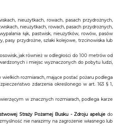
twiskach, nieużytkach, rowach, pasach przydrożnych,
astwiskach, nieużytkach, rowach, pasach przydrożnych,
 wypalania łąk, pastwisk, nieużytków, rowów, pasów
wy, pasy przydrożne, szlaki kolejowe, trzcinowiska lub
 wrzosowisk, jak również w odległości do 100 metrów od
twardzonych i miejsc wyznaczonych do pobytu ludzi,
u w wielkich rozmiarach, mające postać pożaru podlega
zpieczeństwo zdarzenia określonego w art. 163 § 1,
b zwierzęcym w znacznych rozmiarach, podlega karze
wowej Straży Pożarnej Busku - Zdroju apeluje
do
ezmyślność nie narazimy na zagrożenie własnego lub