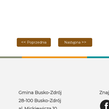
Poprzednia strona: Nabór wniosków dla przedsiębiorc
Następna strona: Bibliotek
Poprzednia
Następna
Gmina Busko-Zdrój
Znaj
28-100 Busko-Zdrój
al. Mickiewicza 10