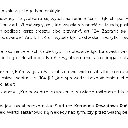
no zakazuje tego typu praktyk:
mówiący, że „zabrania się wypalania roślinności na łąkach, pas
" oraz art. 59 mówiący, że „ kto wypala roślinność na łąkach, p
in podlega karze aresztu albo grzywny", art. 124. Zabrania się
zuwarów". Art. 131: „Kto... wypala łąki, pastwiska, nieużytki, ro
enie lasu, na terenach śródleśnych, na obszarze łąk, torfowisk i
o tego celu albo pali tytoń, z wyjątkiem miejsc na drogach u
zdarzenie, które zagraża życiu lub zdrowiu wielu osób albo mieni
tomiast według art. 164 § 1 „kto sprowadza bezpośrednie niebe
 lat 8";
 stanowi: „Kto powoduje zniszczenie w świecie roślinności lu
w jest nadal bardzo niska. Stąd też
Komenda Powiatowa Państ
. Warto zastanowić się niekiedy nad tym, czy przez własną b