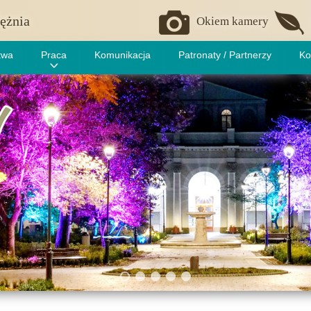
ężnia
Okiem kamery
twa
Praca
Komunikacja
Patronaty / Partnerzy
Ko