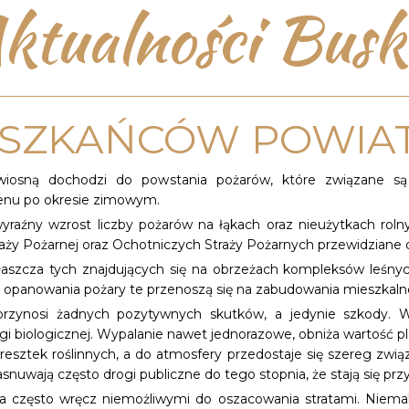
ktualności Busk
ESZKAŃCÓW POWIAT
iosną dochodzi do powstania pożarów, które związane są 
nu po okresie zimowym.
aźny wzrost liczby pożarów na łąkach oraz nieużytkach rolnyc
raży Pożarnej oraz Ochotniczych Straży Pożarnych przewidziane d
właszcza tych znajdujących się na obrzeżach kompleksów leśny
o opanowania pożary te przenoszą się na zabudowania mieszkaln
przynosi żadnych pozytywnych skutków, a jedynie szkody. W
biologicznej. Wypalanie nawet jednorazowe, obniża wartość pl
esztek roślinnych, a do atmosfery przedostaje się szereg zwi
asnuwają często drogi publiczne do tego stopnia, że stają się 
 a często wręcz niemożliwymi do oszacowania stratami. Niemal