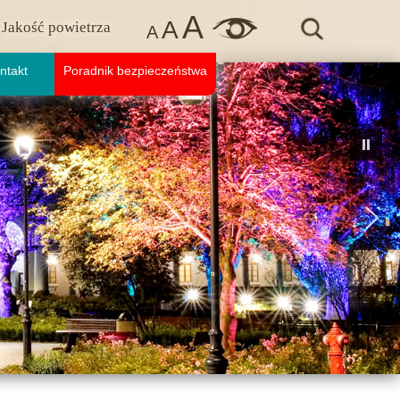
A
A
Jakość powietrza
A
ntakt
Poradnik bezpieczeństwa