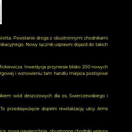
cą Grotta. Powstanie droga z obustronnymi chodnikami
acyjnego. Nowy łącznik usprawni dojazd do takich
ckiewicza. Inwestycja przyniesie blisko 200 nowych
argowej i wznowieniu tam handlu miejsca postojowe
ikiem wód deszczowych dla os. Świerczewskiego i
 przedsięwzięcie dopełni rewitalizację ulicy Armii
ica, nowa nawierzchnia, obustronne chodniki wpłyną