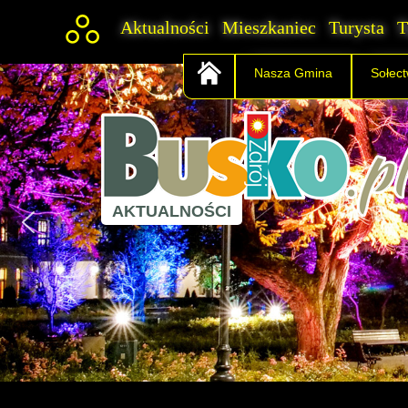
Aktualności
Mieszkaniec
Turysta
T
Nasza Gmina
Sołec
AKTUALNOŚCI