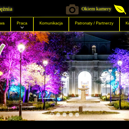
ężnia
Okiem kamery
twa
Praca
Komunikacja
Patronaty / Partnerzy
K