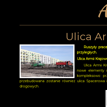
A
Ulica A
Ruszyły prac
przyległych.
Ulica Armii Krajow
Ulica Armii 
nowe elementy in
kompleksowo pr
przebudowana zostanie również ulica Spacerowa i
drogowych.