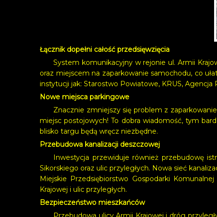
Łącznik dopełni całość przedsięwzięcia
System komunikacyjny w rejonie ul. Armii Krajow
oraz miejscem na zaparkowanie samochodu, co uła
instytucji jak: Starostwo Powiatowe, KRUS, Agencja Re
Nowe miejsca parkingowe
Znacznie zmniejszy się problem z zaparkowanie
miejsc postojowych! To dobra wiadomość, tym bard
blisko targu będą wręcz niezbędne.
Przebudowa kanalizacji deszczowej
Inwestycja przewiduje również przebudowę is
Sikorskiego oraz ulic przyległych. Nowa sieć kanaliz
Miejskie Przedsiębiorstwo Gospodarki Komunalnej w
Krajowej i ulic przyległych.
Bezpieczeństwo mieszkańców
Przebudowa ulicy Armii Krajowej i dróg przyleg