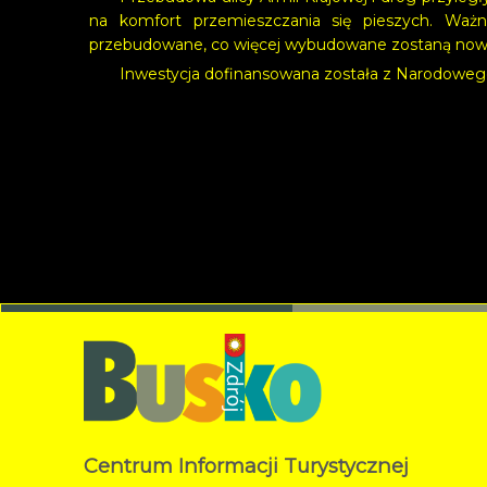
na komfort przemieszczania się pieszych. Ważn
przebudowane, co więcej wybudowane zostaną now
Inwestycja dofinansowana została z Narodoweg
Centrum Informacji Turystycznej