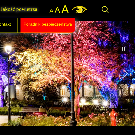
A
A
Jakość powietrza
A
ontakt
Poradnik bezpieczeństwa