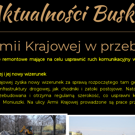
ktualności Busk
rmii Krajowej w prz
e remontowe mające na celu usprawnić ruch komunikacyjny w B
ej i jej nowy wizerunek
Krajowej zyska nowy wizerunek za sprawą rozpoczętego tam g
frastruktury drogowej, jak chodniki i zatoki postojowe. Nat
zebudowana i otrzyma regularną szerokość, co usprawni
 Moniuszki. Na ulicy Armii Krajowej prowadzone są prace p