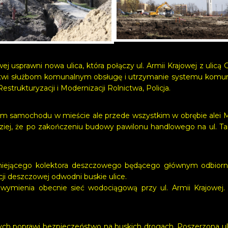
ej usprawni nowa ulica, która połączy ul. Armii Krajowej z uli
twi służbom komunalnym obsługę i utrzymanie systemu komunik
strukturyzacji i Modernizacji Rolnictwa, Policja.
m samochodu w mieście ale przede wszystkim w obrębie alei Mi
ziej, że po zakończeniu budowy pawilonu handlowego na ul. T
tniejącego kolektora deszczowego będącego głównym odbiorn
acji deszczowej odwodni buskie ulice.
ymienia obecnie sieć wodociągową przy ul. Armii Krajowej. To
łych poprawi bezpieczeństwo na buskich drogach. Poszerzona ul