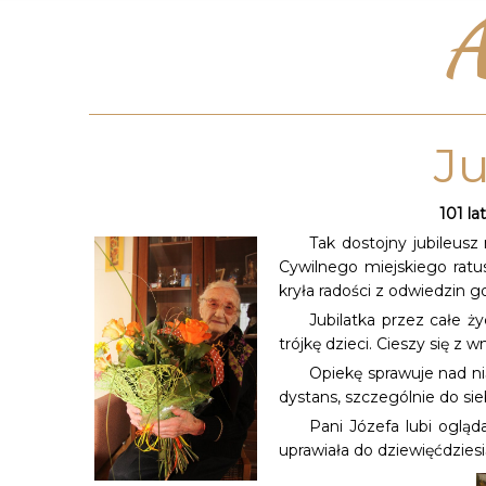
A
Ju
101 la
Tak dostojny jubileus
Cywilnego miejskiego ratus
kryła radości z odwiedzin g
Jubilatka przez całe ż
trójkę dzieci. Cieszy się z
Opiekę sprawuje nad ni
dystans, szczególnie do sie
Pani Józefa lubi ogląd
uprawiała do dziewięćdziesi