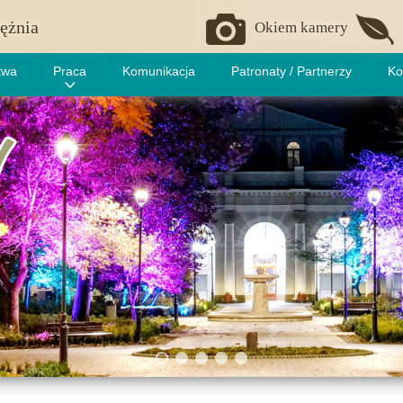
ężnia
Okiem kamery
twa
Praca
Komunikacja
Patronaty / Partnerzy
Ko