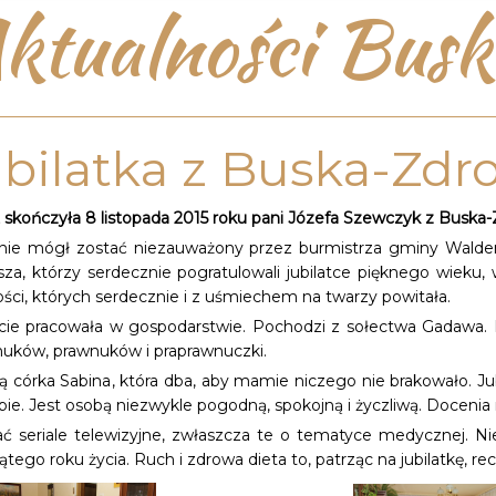
ktualności Busk
bilatka z Buska-Zdr
t skończyła 8 listopada 2015 roku pani Józefa Szewczyk z Buska-
z nie mógł zostać niezauważony przez burmistrza gminy Waldem
za, którzy serdecznie pogratulowali jubilatce pięknego wieku, 
ości, których serdecznie i z uśmiechem na twarzy powitała.
ycie pracowała w gospodarstwie. Pochodzi z sołectwa Gadawa. 
 wnuków, prawnuków i praprawnuczki.
ą córka Sabina, która dba, aby mamie niczego nie brakowało. Jub
bie. Jest osobą niezwykle pogodną, spokojną i życzliwą. Docenia 
ać seriale telewizyjne, zwłaszcza te o tematyce medycznej. Nie 
ątego roku życia. Ruch i zdrowa dieta to, patrząc na jubilatkę, r