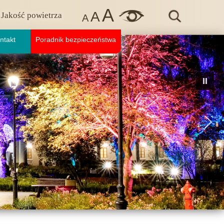
A
A
Jakość powietrza
A
ntakt
Poradnik bezpieczeństwa