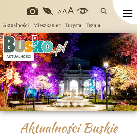
A
A
A
Aktualności
Mieszkaniec
Turysta
Tężnia
AKTUALNOŚCI
Aktualności Buskie