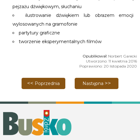
pejzażu dźwiękowym, słuchaniu
ilustrowanie dźwiękiem lub obrazem emocji
wylosowanych na gramofonie
partytury graficzne
tworzenie eksperymentalnych filmów
Norbert Garecki
Utworzono: 11 kwietnia 2016
Poprawiono: 20 listopada 2020
Poprzednia strona: Klub Młodzieżowy Wolna Strefa w
Następna strona: Apel do 
Poprzednia
Następna