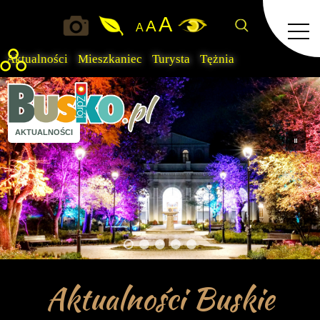
A
A
A
Aktualności
Mieszkaniec
Turysta
Tężnia
AKTUALNOŚCI
Aktualności Buskie