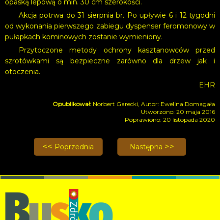
opaską lepową o min. 30 cm szerokości.
Akcja potrwa do 31 sierpnia br. Po upływie 6 i 12 tygodni
od wykonania pierwszego zabiegu dyspenser feromonowy w
pułapkach kominowych zostanie wymieniony.
Przytoczone metody ochrony kasztanowców przed
szrotówkami są bezpieczne zarówno dla drzew jak i
otoczenia.
EHR
Norbert Garecki, Autor: Ewelina Domagała
Utworzono: 20 maja 2016
Poprawiono: 20 listopada 2020
Poprzednia strona: Sprawdzili swoją wiedzę
Następna strona: Spotkan
Poprzednia
Następna