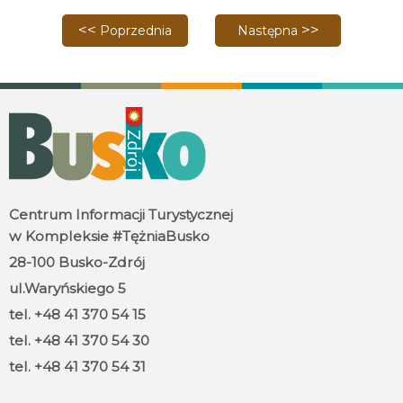
Poprzednia strona: KOMUNIKAT BURMISTRZA MIASTA
Następna strona: Święto Ko
Poprzednia
Następna
Centrum Informacji Turystycznej
w Kompleksie #TężniaBusko
28-100 Busko-Zdrój
ul.Waryńskiego 5
tel. +48 41 370 54 15
tel. +48 41 370 54 30
tel. +48 41 370 54 31