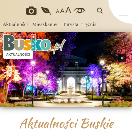
A
A
A
Aktualności
Mieszkaniec
Turysta
Tężnia
AKTUALNOŚCI
Aktualności Buskie