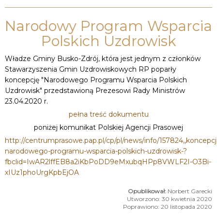
Narodowy Program Wsparcia
Polskich Uzdrowisk
Władze Gminy Busko-Zdrój, która jest jednym z członków
Stawarzyszenia Gmin Uzdrowiskowych RP poparły
koncepcję "Narodowego Programu Wsparcia Polskich
Uzdrowisk" przedstawioną Prezesowi Rady Ministrów
23.04.2020 r.
pełna treść dokumentu
poniżej komunikat Polskiej Agencji Prasowej
http://centrumprasowe.pap.pl/cp/pl/news/info/157824,,koncepcj
narodowego-programu-wsparcia-polskich-uzdrowisk-?
fbclid=IwAR2lffEB8a2iKbPoDD9eMxubqHPp8VWLF2I-O3Bi-
xIUz1phoUrgKpbEjOA
Norbert Garecki
Utworzono: 30 kwietnia 2020
Poprawiono: 20 listopada 2020