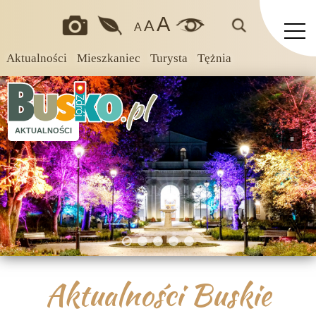
A
A
A
Aktualności
Mieszkaniec
Turysta
Tężnia
AKTUALNOŚCI
Aktualności Buskie