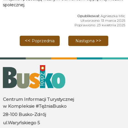
społecznej.
Agnieszka Milc
Utworzono: 13 marca 2025
Poprawiono: 23 kwietnia 2025
Poprzednia strona: Mistrzostwa Okręgu Świętokrzy
Następna strona: Zmiana s
Poprzednia
Następna
Centrum Informacji Turystycznej
w Kompleksie #TężniaBusko
28-100 Busko-Zdrój
ul.Waryńskiego 5