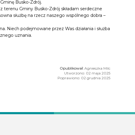
 Gminę Busko-Zdrój.
 z terenu Gminy Busko-Zdrój składam serdeczne
esowna służbę na rzecz naszego wspólnego dobra –
iana. Niech podejmowane przez Was działania i służba
cznego uznania.
Agnieszka Milc
Utworzono: 02 maja 2025
Poprawiono: 02 grudnia 2025
3 Maja – uroczystości w duchu tradycji i patriotyzmu
usko-Zdrój aktywnie działa w Stowarzyszeniu POLSKIE TĘŻNIE