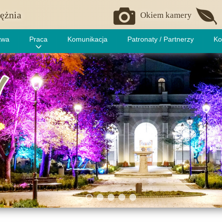
ężnia
Okiem kamery
twa
Praca
Komunikacja
Patronaty / Partnerzy
Ko