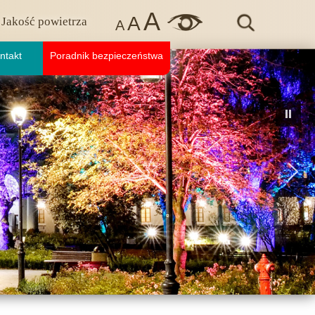
A
A
Jakość powietrza
A
ntakt
Poradnik bezpieczeństwa