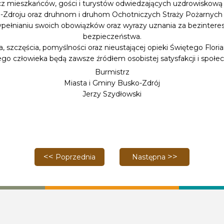
ecz mieszkańców, gości i turystów odwiedzających uzdrowiskową
-Zdroju oraz druhnom i druhom Ochotniczych Straży Pożarnych
ypełnianiu swoich obowiązków oraz wyrazy uznania za bezinter
bezpieczeństwa.
a, szczęścia, pomyślności oraz nieustającej opieki Świętego Flor
ego człowieka będą zawsze źródłem osobistej satysfakcji i społe
Burmistrz
Miasta i Gminy Busko-Zdrój
Jerzy Szydłowski
Poprzednia strona: Busko-Zdrój uczciło Konstytucję 
Następna strona: Gmina B
Poprzednia
Następna