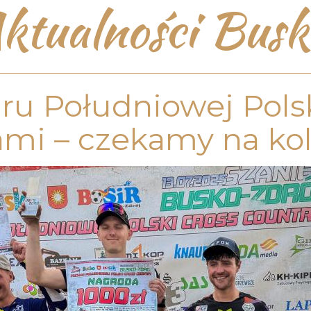
ktualności Busk
ru Południowej Pols
ami – czekamy na kol