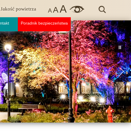
A
A
Jakość powietrza
A
ntakt
Poradnik bezpieczeństwa