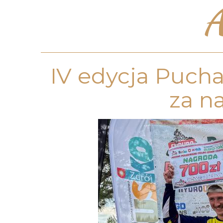
A
IV edycja Pucha
za n