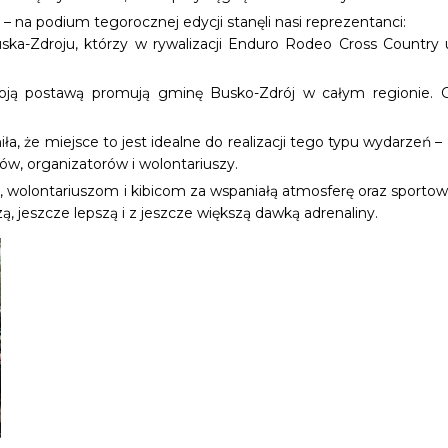
a podium tegorocznej edycji stanęli nasi reprezentanci:
uska-Zdroju, którzy w rywalizacji Enduro Rodeo Cross Country
oją postawą promują gminę Busko-Zdrój w całym regionie. Gra
 że miejsce to jest idealne do realizacji tego typu wydarzeń
w, organizatorów i wolontariuszy.
olontariuszom i kibicom za wspaniałą atmosferę oraz sportowe 
ą, jeszcze lepszą i z jeszcze większą dawką adrenaliny.