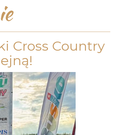
ie
ki Cross Country
ejną!