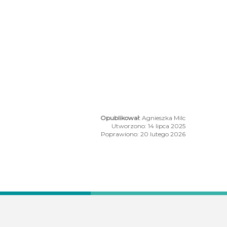
Agnieszka Milc
Utworzono: 14 lipca 2025
Poprawiono: 20 lutego 2026
jąca XXXI Kongres Uzdrowisk Polskich
ołtysa Roku 2024 Gminy Busko-Zdrój