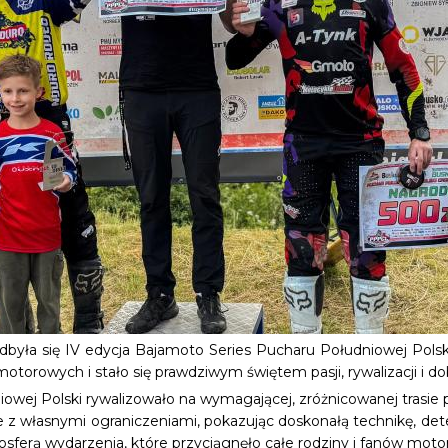
yła się IV edycja Bajamoto Series Pucharu Południowej Polski
torowych i stało się prawdziwym świętem pasji, rywalizacji i dob
owej Polski rywalizowało na wymagającej, zróżnicowanej trasie 
kże z własnymi ograniczeniami, pokazując doskonałą technikę, de
osferą wydarzenia, które przyciągnęło całe rodziny i fanów motor