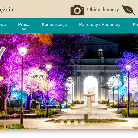
ężnia
Okiem kamery
twa
Praca
Komunikacja
Patronaty / Partnerzy
Ko