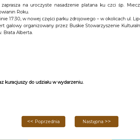
 zaprasza na uroczyste nasadzenie platana ku czci śp. Miecz
owianin Roku.
nie 17:30, w nowej części parku zdrojowego – w okolicach ul. Lipo
t galowy organizowany przez Buskie Stowarzyszenie Kulturaln
 Brata Alberta.
 kuracjuszy do udziału w wydarzeniu.
Poprzednia strona: Regionalny etap turnieju "Z Orli
Następna strona: REWI
Poprzednia
Następna