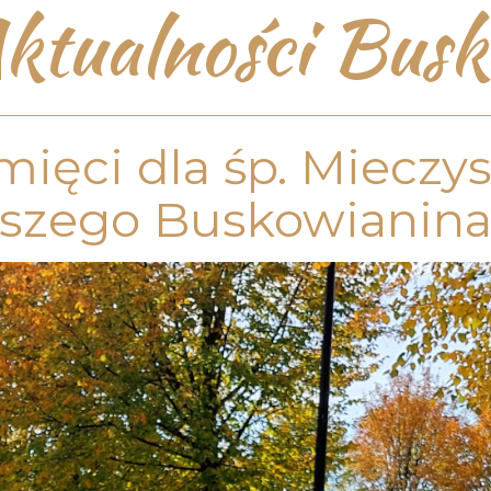
ktualności Busk
ięci dla śp. Mieczys
szego Buskowianin