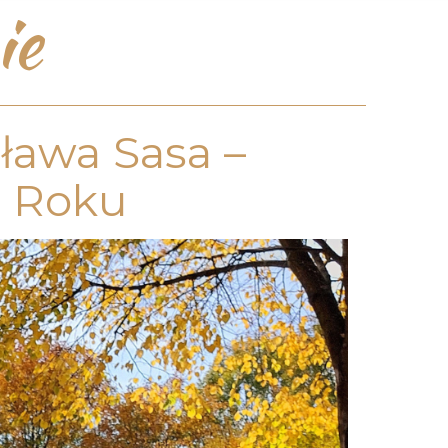
ie
ława Sasa –
a Roku