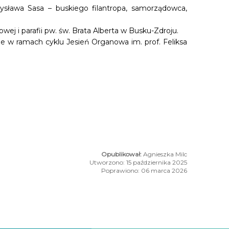
ysława Sasa – buskiego filantropa, samorządowca,
wej i parafii pw. św. Brata Alberta w Busku-Zdroju.
e w ramach cyklu Jesień Organowa im. prof. Feliksa
Agnieszka Milc
Utworzono: 15 października 2025
Poprawiono: 06 marca 2026
ka na Stadion" za nami
TALIZACJA W BUSKU-ZDROJU - WIZYTA STUDYJNA, DOŚWIADC