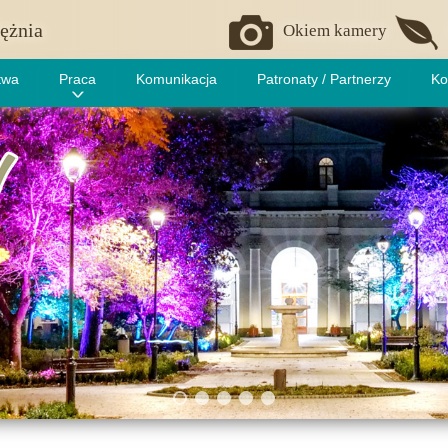
ężnia
Okiem kamery
twa
Praca
Komunikacja
Patronaty / Partnerzy
Ko