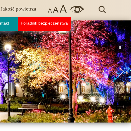
A
A
Jakość powietrza
A
ntakt
Poradnik bezpieczeństwa