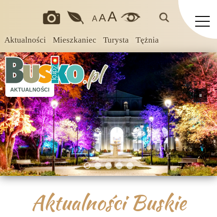
A
A
A
Aktualności
Mieszkaniec
Turysta
Tężnia
AKTUALNOŚCI
Aktualności Buskie