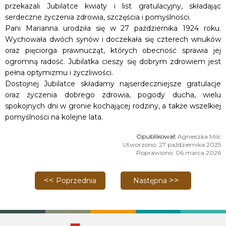
przekazali Jubilatce kwiaty i list gratulacyjny, składając
serdeczne życzenia zdrowia, szczęścia i pomyślności.
Pani Marianna urodziła się w 27 października 1924 roku.
Wychowała dwóch synów i doczekała się czterech wnuków
oraz pięciorga prawnucząt, których obecność sprawia jej
ogromną radość. Jubilatka cieszy się dobrym zdrowiem jest
pełna optymizmu i życzliwości.
Dostojnej Jubilatce składamy najserdeczniejsze gratulacje
oraz życzenia dobrego zdrowia, pogody ducha, wielu
spokojnych dni w gronie kochającej rodziny, a także wszelkiej
pomyślności na kolejne lata.
Agnieszka Milc
Utworzono: 27 października 2025
Poprawiono: 06 marca 2026
Poprzednia strona: Tymczasowa zmiana organizacji
Następna strona: Rozkład j
Poprzednia
Następna